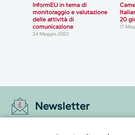
InformEU in tema di
Came
monitoraggio e valutazione
Italia
delle attività di
20 gi
comunicazione
17 Mag
24 Maggio 2023
Newsletter
Accedi o iscriviti alla nostra Newsletter Legacoop
Informazioni per restare sempre aggiornati sul