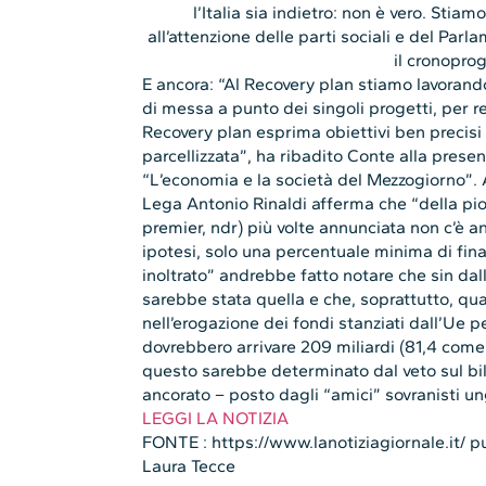
l’Italia sia indietro: non è vero. Stia
all’attenzione delle parti sociali e del Par
il cronopr
E ancora: “Al Recovery plan stiamo lavorand
di messa a punto dei singoli progetti, per re
Recovery plan esprima obiettivi ben precisi 
parcellizzata”, ha ribadito Conte alla pres
“L’economia e la società del Mezzogiorno”. 
Lega Antonio Rinaldi afferma che “della piogg
premier, ndr) più volte annunciata non c’è an
ipotesi, solo una percentuale minima di fin
inoltrato” andrebbe fatto notare che sin dall
sarebbe stata quella e che, soprattutto, qua
nell’erogazione dei fondi stanziati dall’Ue per
dovrebbero arrivare 209 miliardi (81,4 come 
questo sarebbe determinato dal veto sul bil
ancorato – posto dagli “amici” sovranisti un
LEGGI LA NOTIZIA
FONTE : https://www.lanotiziagiornale.it/ p
Laura Tecce