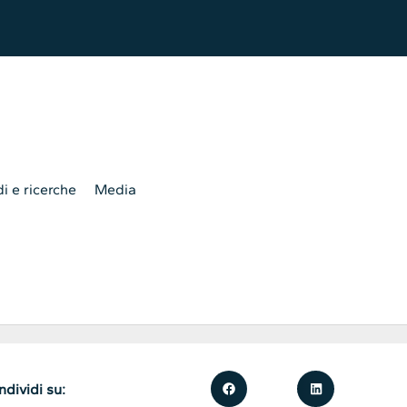
i e ricerche
Media
dividi su: