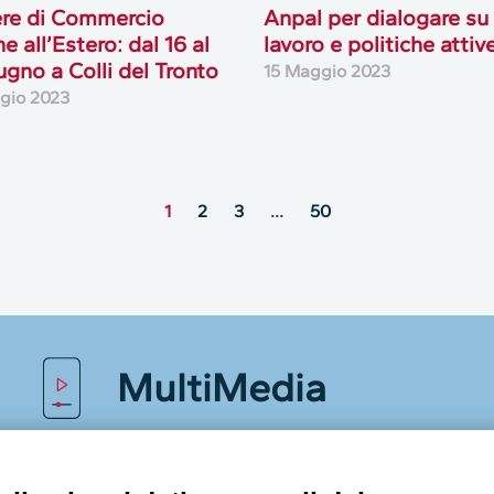
re di Commercio
Anpal per dialogare su
ne all’Estero: dal 16 al
lavoro e politiche attiv
ugno a Colli del Tronto
15 Maggio 2023
gio 2023
1
2
3
…
50
MultiMedia