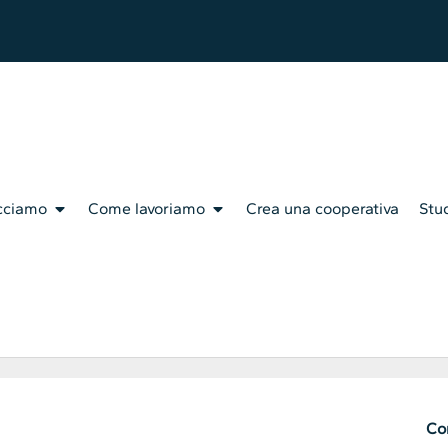
cciamo
Come lavoriamo
Crea una cooperativa
Stud
Con