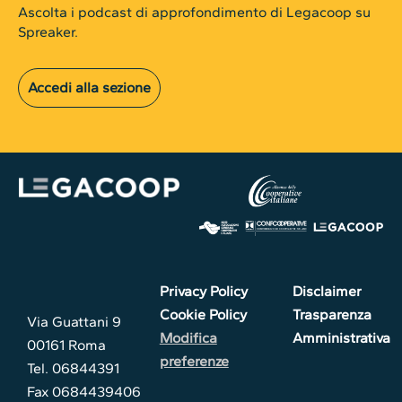
Ascolta i podcast di approfondimento di Legacoop su
Spreaker.
Accedi alla sezione
Privacy Policy
Disclaimer
Cookie Policy
Trasparenza
Via Guattani 9
Modifica
Amministrativa
00161 Roma
preferenze
Tel. 06844391
Fax 0684439406