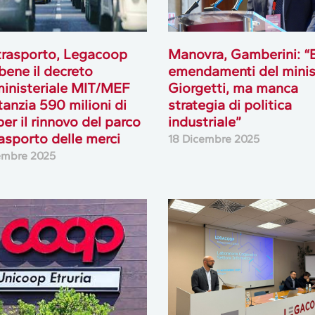
rasporto, Legacoop
Manovra, Gamberini: “
bene il decreto
emendamenti del minis
ministeriale MIT/MEF
Giorgetti, ma manca
tanzia 590 milioni di
strategia di politica
per il rinnovo del parco
industriale”
rasporto delle merci
18 Dicembre 2025
embre 2025