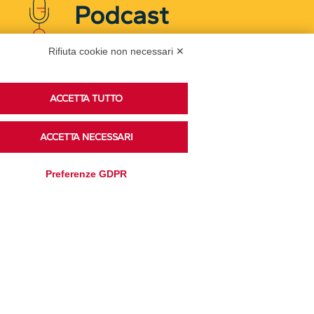
Podcast
Rifiuta cookie non necessari ✕
Ascolta i podcast di approfondimento di Legacoop
su Spreaker.
ACCETTA TUTTO
ACCETTA NECESSARI
Accedi alla sezione
Preferenze GDPR
Privacy Policy
Disclaimer
Cookie Policy
Trasparenza