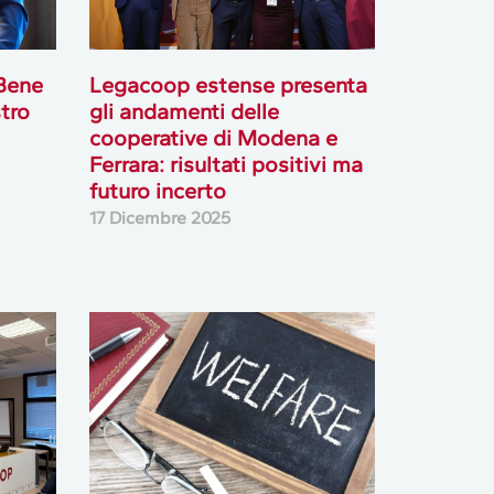
Bene
Legacoop estense presenta
tro
gli andamenti delle
cooperative di Modena e
Ferrara: risultati positivi ma
futuro incerto
17 Dicembre 2025