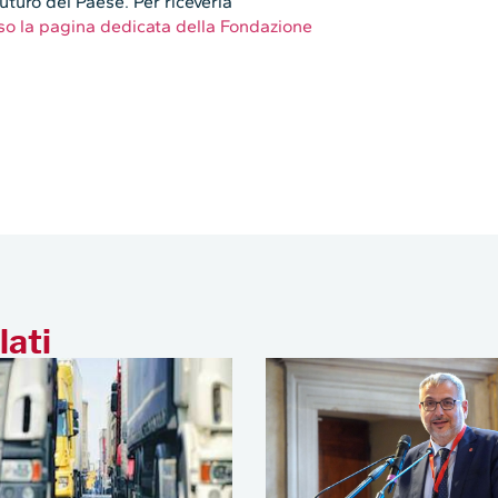
futuro del Paese. Per riceverla
erso la pagina dedicata della Fondazione
lati