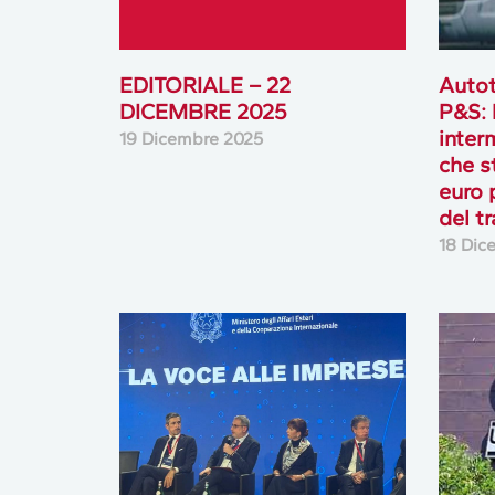
EDITORIALE – 22
Autot
DICEMBRE 2025
P&S: 
inter
19 Dicembre 2025
che s
euro 
del t
18 Dic