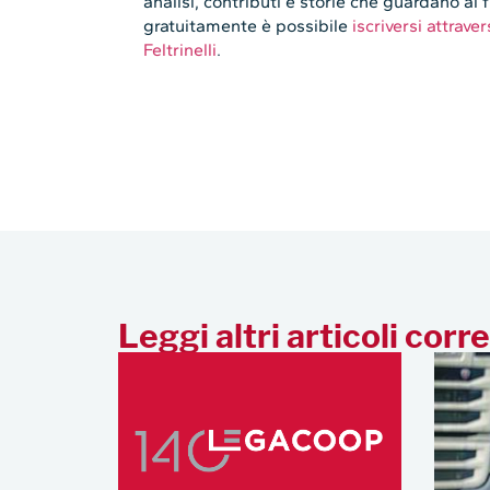
analisi, contributi e storie che guardano al 
gratuitamente è possibile
iscriversi attrav
Feltrinelli
.
Leggi altri articoli corre