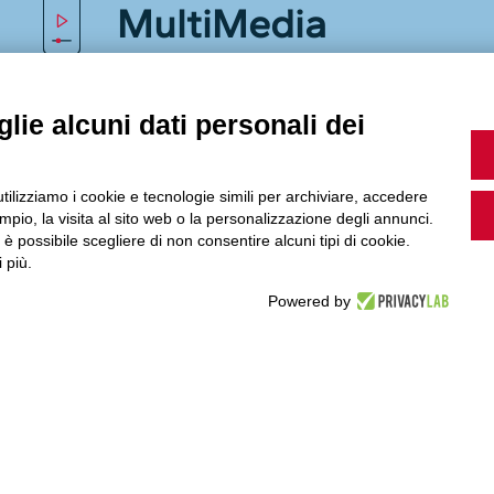
MultiMedia
lie alcuni dati personali dei
Guarda i nostri video, storie e webinar.
utilizziamo i cookie e tecnologie simili per archiviare, accedere
pio, la visita al sito web o la personalizzazione degli annunci.
, è possibile scegliere di non consentire alcuni tipi di cookie.
Accedi a Youtube
 più.
Powered by
Seguici sui nostri canali social: