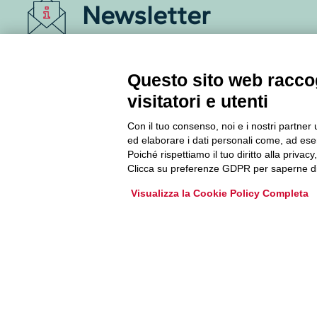
Newsletter
Accedi o iscriviti alla nostra Newsletter Legacoop
Informazioni per restare sempre aggiornati sul
Questo sito web raccog
mondo della cooperazione.
visitatori e utenti
Con il tuo consenso, noi e i nostri partner 
Iscriviti
ed elaborare i dati personali come, ad esem
Poiché rispettiamo il tuo diritto alla privacy
Archivio Newsletter
Clicca su preferenze GDPR per saperne di
Visualizza la Cookie Policy Completa
Via Guattani 9 00161 Roma
Tel. 06844391