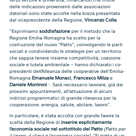
delle indicazioni provenienti dalle associazioni
datoriali sono state accolte nella bozza presentata
dal vicepresidente della Regione,
Vincenzo Colla
.
“Esprimiamo
soddisfazione
per il metodo che la
Regione Emilia-Romagna ha scelto per la
costruzione del nuovo “Patto”, coinvolgendo le parti
sociali e condividendo le strategie per un territorio
che sappia tenere insieme competitività, coesione
sociale e tutela ambientale – hanno dichiarato i co-
presidenti dell’Alleanza delle cooperative dell’Emilia-
Romagna
Emanuele Monaci
,
Francesco Milza
e
Daniele Montroni
-. Sarà necessario lavorare, già dai
prossimi appuntamenti, all’attuazione di alcuni
indirizzi programmatici di grande rilevanza per la
cooperazione: energia, salute, abitare, lavoro”.
In particolare, è stata accolta con grande favore la
scelta della Regione di
inserire esplicitamente
l’economia sociale nel sottotitolo del Patto
(Patto per
il lavoro, il clima e l’economia sociale)
. “Si tratta di un