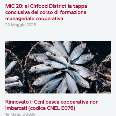
MIC 20: al Cirfood District la tappa
conclusiva del corso di formazione
manageriale cooperativa
22 Maggio 2026
Rinnovato il Ccnl pesca cooperativa non
imbarcati (codice CNEL E076)
19 Maggio 2026