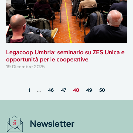
Legacoop Umbria: seminario su ZES Unica e
opportunità per le cooperative
19 Dicembre 2025
1
…
46
47
48
49
50
Newsletter