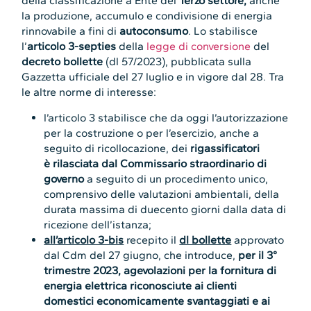
della classificazione a Ente del
Terzo settore,
anche
la produzione, accumulo e condivisione di energia
rinnovabile a fini di
autoconsumo
. Lo stabilisce
l’
articolo 3-septies
della
legge di conversione
del
decreto bollette
(dl 57/2023), pubblicata sulla
Gazzetta ufficiale del 27 luglio e in vigore dal 28. Tra
le altre norme di interesse:
l’articolo 3 stabilisce che da oggi l’autorizzazione
per la costruzione o per l’esercizio, anche a
seguito di ricollocazione, dei
rigassificatori
è rilasciata dal Commissario straordinario di
governo
a seguito di un procedimento unico,
comprensivo delle valutazioni ambientali, della
durata massima di duecento giorni dalla data di
ricezione dell’istanza;
all’articolo 3-bis
recepito il
dl bollette
approvato
dal Cdm del 27 giugno, che introduce,
per il 3°
trimestre 2023, agevolazioni per la fornitura di
energia elettrica riconosciute ai clienti
domestici economicamente svantaggiati e ai