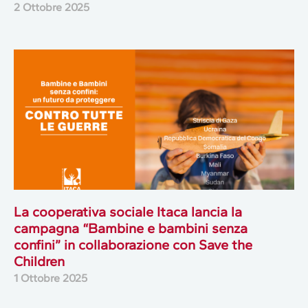
2 Ottobre 2025
La cooperativa sociale Itaca lancia la
campagna “Bambine e bambini senza
confini” in collaborazione con Save the
Children
1 Ottobre 2025