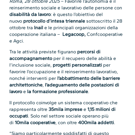
Roma, 28 ottobre 2025
– Favorire l’autonomia e il
reinserimento sociale e lavorativo delle persone con
disabilità da lavoro
: è questo l’obiettivo del
nuovo
protocollo d’intesa triennale
sottoscritto il 28
ottobre tra
Inail
e le principali organizzazioni della
cooperazione italiana –
Legacoop,
Confcooperative
e Agci.
Tra le attività previste figurano
percorsi di
accompagnamento
per il recupero delle abilità e
l’inclusione sociale,
progetti personalizzati
per
favorire l’occupazione e il reinserimento lavorativo,
nonché interventi per
l’abbattimento delle barriere
architettoniche
,
l’adeguamento delle postazioni di
lavoro
e
la formazione professionale
.
Il protocollo coinvolge un sistema cooperativo che
rappresenta oltre
35mila imprese
e
1,15 milioni di
occupati
. Solo nel settore sociale operano più
di
10mila cooperative
, con oltre
400mila addetti
.
“Siamo particolarmente soddisfatti di questo