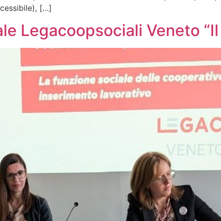
cessibile), […]
e Legacoopsociali Veneto “Il 