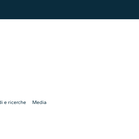
i e ricerche
Media