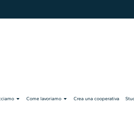
cciamo
Come lavoriamo
Crea una cooperativa
Stud