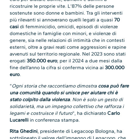
ricostruire le proprie vite. L’87% delle persone
sostenute sono donne e bambini. Tra gli interventi
più rilevanti si annoverano quelli legati a quasi
70
casi
di femminicidio, omicidi, episodi di violenze
domestiche in famiglie con minori, e violenze di
genere, sia nelle relazioni di intimità che in contesti
esterni, oltre a gravi reati come aggressioni e rapine
avvenuti sul territorio regionale. Nel 2023 sono stati
erogati
350.000 euro
; per il 2024 a due mesi dalla
fine dell’anno la cifra si conferma vicina ai
300.000
euro
.
“
Ogni storia che raccontiamo dimostra
cosa può fare
una comunità quando si unisce per aiutare chi è
stato colpito dalla violenza
. Non è solo un gesto di
solidarietà, ma un impegno collettivo che rafforza i
legami e costruisce il futuro
“, ha dichiarato
Carlo
Lucarelli
in conferenza stampa.
Rita Ghedini
, presidente di Legacoop Bologna, ha
sottolineato il valore dell’impegno di Legacoop, che