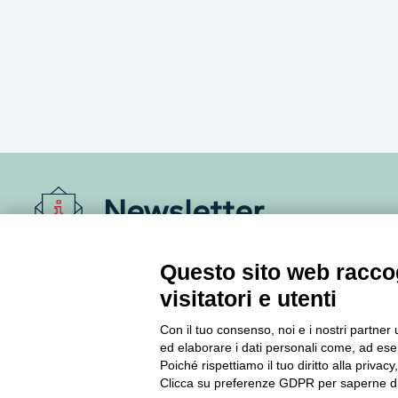
Newsletter
Accedi o iscriviti alla nostra Newsletter Legacoop
Questo sito web raccog
Informazioni per restare sempre aggiornati sul
visitatori e utenti
mondo della cooperazione.
Con il tuo consenso, noi e i nostri partner 
ed elaborare i dati personali come, ad esem
Iscriviti
Poiché rispettiamo il tuo diritto alla privacy
Clicca su preferenze GDPR per saperne di