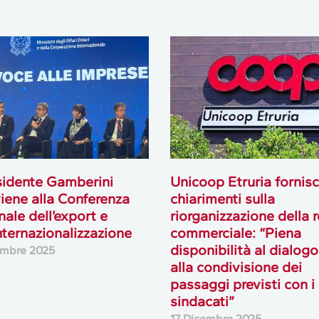
esidente Gamberini
Unicoop Etruria fornis
viene alla Conferenza
chiarimenti sulla
nale dell’export e
riorganizzazione della 
internazionalizzazione
commerciale: “Piena
disponibilità al dialogo
embre 2025
alla condivisione dei
passaggi previsti con i
sindacati”
17 Dicembre 2025