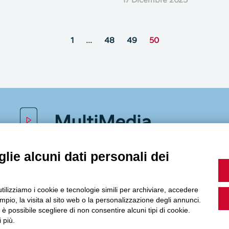
1
…
48
49
50
MultiMedia
lie alcuni dati personali dei
Guarda i nostri video, storie e webinar.
utilizziamo i cookie e tecnologie simili per archiviare, accedere
pio, la visita al sito web o la personalizzazione degli annunci.
, è possibile scegliere di non consentire alcuni tipi di cookie.
 più.
Accedi a Youtube