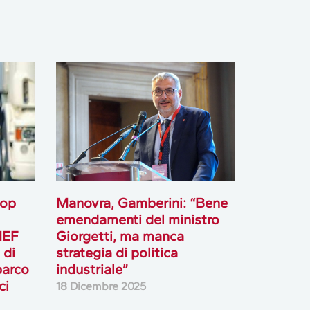
oop
Manovra, Gamberini: “Bene
emendamenti del ministro
MEF
Giorgetti, ma manca
 di
strategia di politica
parco
industriale”
ci
18 Dicembre 2025