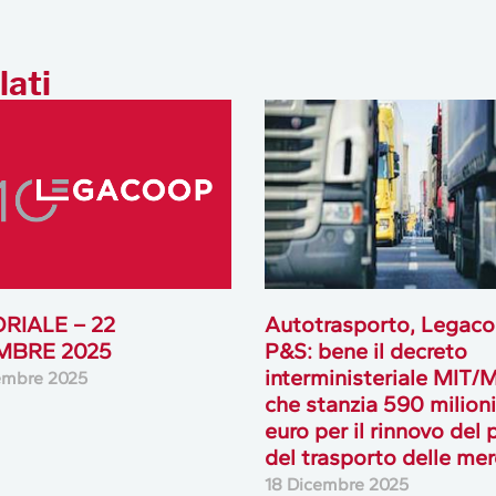
lati
ORIALE – 22
Autotrasporto, Legac
MBRE 2025
P&S: bene il decreto
interministeriale MIT/
embre 2025
che stanzia 590 milioni
euro per il rinnovo del 
del trasporto delle mer
18 Dicembre 2025