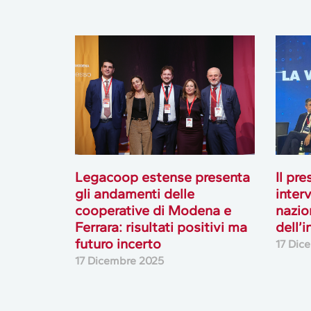
Legacoop estense presenta
Il pr
gli andamenti delle
inter
cooperative di Modena e
nazio
Ferrara: risultati positivi ma
dell’
futuro incerto
17 Dic
17 Dicembre 2025