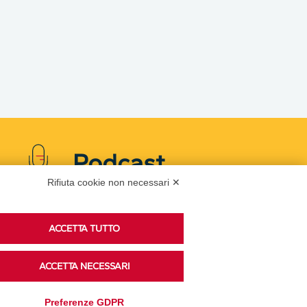
Podcast
Rifiuta cookie non necessari ✕
Ascolta i podcast di approfondimento di Legacoop
ACCETTA TUTTO
su Spreaker.
ACCETTA NECESSARI
Accedi alla sezione
Preferenze GDPR