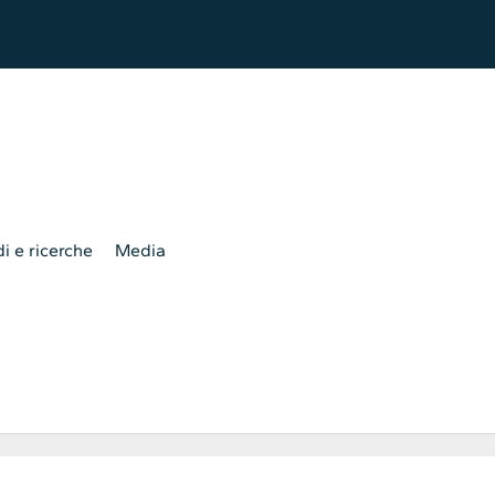
i e ricerche
Media