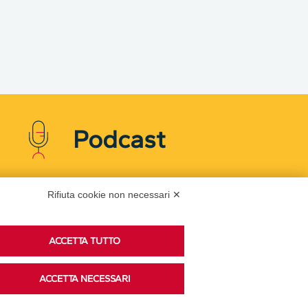
Podcast
Rifiuta cookie non necessari ✕
Ascolta i podcast di approfondimento di Legacoop
su Spreaker.
ACCETTA TUTTO
Accedi alla sezione
ACCETTA NECESSARI