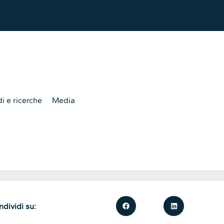
i e ricerche
Media
dividi su: