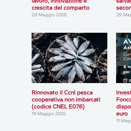
lavoro, innovazione e
salva
crescita del comparto
secon
29 Maggio 2026
29 Ma
Rinnovato il Ccnl pesca
Invest
cooperativa non imbarcati
Fonc
(codice CNEL E076)
dispo
euro
19 Maggio 2026
11 Mag