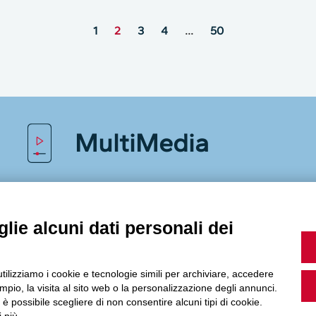
1
2
3
4
…
50
MultiMedia
Guarda i nostri video, storie e webinar.
lie alcuni dati personali dei
utilizziamo i cookie e tecnologie simili per archiviare, accedere
Accedi a Youtube
pio, la visita al sito web o la personalizzazione degli annunci.
, è possibile scegliere di non consentire alcuni tipi di cookie.