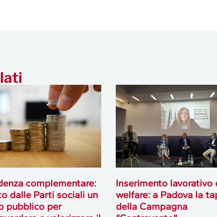
lati
denza complementare:
Inserimento lavorativo 
o dalle Parti sociali un
welfare: a Padova la t
o pubblico per
della Campagna