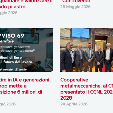
guardare e valorizzare il
“Controvento”
do pilastro
26 Maggio 2026
ggio 2026
ire in IA e generazioni:
Cooperative
oop mette a
metalmeccaniche: al 
sizione 6 milioni di
presentato il CCNL 202
2028
gio 2026
24 Aprile 2026