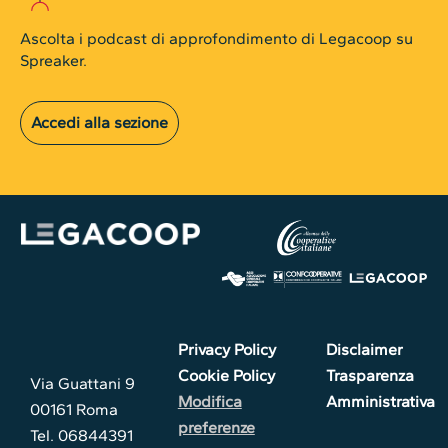
Ascolta i podcast di approfondimento di Legacoop su
Spreaker.
Accedi alla sezione
Privacy Policy
Disclaimer
Cookie Policy
Trasparenza
Via Guattani 9
Modifica
Amministrativa
00161 Roma
preferenze
Tel. 06844391