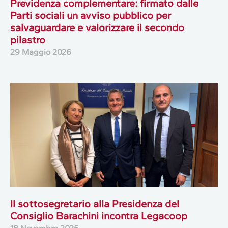
Previdenza complementare: firmato dalle
Parti sociali un avviso pubblico per
salvaguardare e valorizzare il secondo
pilastro
29 Maggio 2026
Il sottosegretario alla Presidenza del
Consiglio Barachini incontra Legacoop