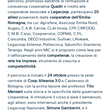
percorso, promosso dall’ente di formazione e
consulenza cooperativa
Quadir
e rivolto alle
cooperative associate a
Legacoop
, partecipano
20
allievi
provenienti dalle
cooperative dell’Emilia-
Romagna,
tra cui: Agrisfera, Assicoop Emilia Nord,
Augeo, C.A.B. Cervia, CLAI Imola, CFP, CIRFOOD,
C.M.B. Carpi, Coopservice, COPMA, C.P.L.
Concordia, DECO Industrie, Gulliver, L’Alveare,
Legacoop Estense, Politecnica, Salumifici Granterre,
Teranga. Negli anni MIC si è proposto come leva per
il rafforzamento delle
competenze
, la creazione di
rete tra imprese
, strumento di crescita e
competetitività
.
Il percorso è iniziato il
24 ottobre
presso la sede
centrale di
Coop Alleanza 3.0
a Castenaso di
Bologna, con la prima lezione del professor
Tito
Menzani
sulla storia e le specificità della governance
cooperativa. A introdurre il corso e dare il benvenuto
agli allievi, sono intervenuti anche il presidente
Legacoop Nazionale,
Simone Gamberini
, e il