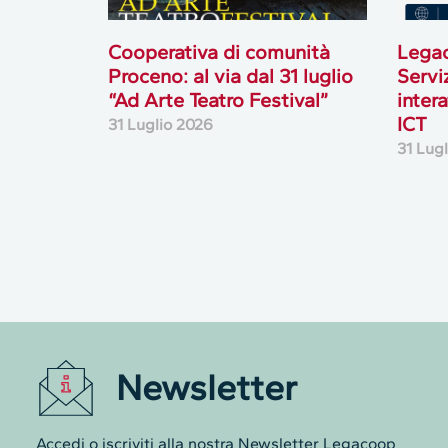
Cooperativa di comunità
Lega
Proceno: al via dal 31 luglio
Servi
“Ad Arte Teatro Festival”
inter
ICT
31 Luglio 2026
31 Lug
Newsletter
Questo sito web raccog
Accedi o iscriviti alla nostra Newsletter Legacoop