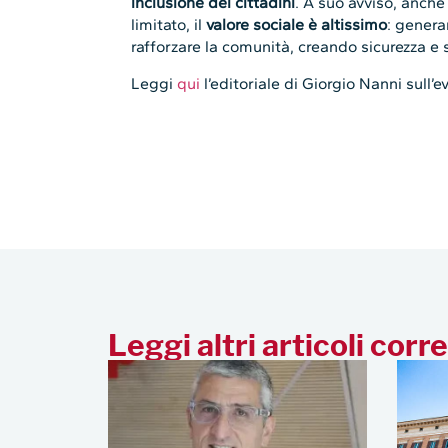
inclusione dei cittadini
. A suo avviso, anche
limitato, il
valore sociale è altissimo
: genera
rafforzare la comunità, creando sicurezza e s
Leggi
qui
l’editoriale di Giorgio Nanni sull’e
Leggi altri articoli corre