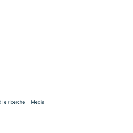
i e ricerche
Media