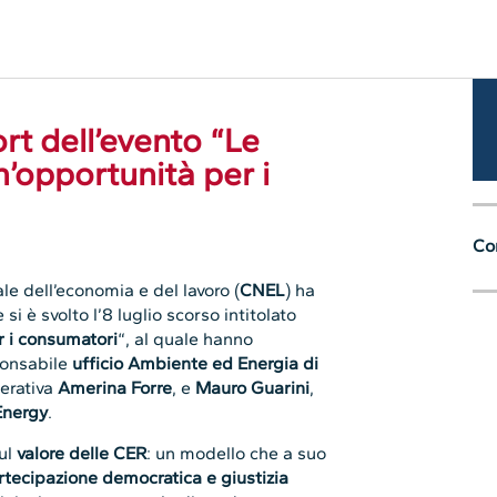
rt dell’evento “Le
n’opportunità per i
Con
ale dell’economia e del lavoro (
CNEL
) ha
si è svolto l’8 luglio scorso intitolato
r i consumatori
“, al quale hanno
ponsabile
ufficio Ambiente ed Energia di
perativa
Amerina Forre
, e
Mauro Guarini
,
Energy
.
sul
valore delle CER
: un modello che a suo
rtecipazione democratica e giustizia