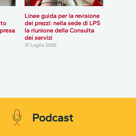
Linee guida per la revisione
tto
dei prezzi: nella sede di LPS
mpresa
la riunione della Consulta
dei servizi
31 Luglio 2026
Podcast
Rifiuta cookie non necessari ✕