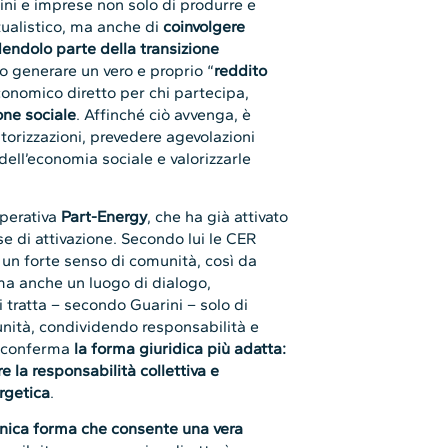
dini e imprese non solo di produrre e
ualistico, ma anche di
coinvolgere
endolo parte della transizione
 generare un vero e proprio “
reddito
economico diretto per chi partecipa,
one sociale
. Affinché ciò avvenga, è
torizzazioni, prevedere agevolazioni
ell’economia sociale e valorizzarle
operativa
Part-Energy
, che ha già attivato
ase di attivazione. Secondo lui le CER
 un forte senso di comunità, così da
ma anche un luogo di dialogo,
i tratta – secondo Guarini – solo di
unità, condividendo responsabilità e
si conferma
la forma giuridica più adatta:
 la responsabilità collettiva e
rgetica
.
’unica forma che consente una vera