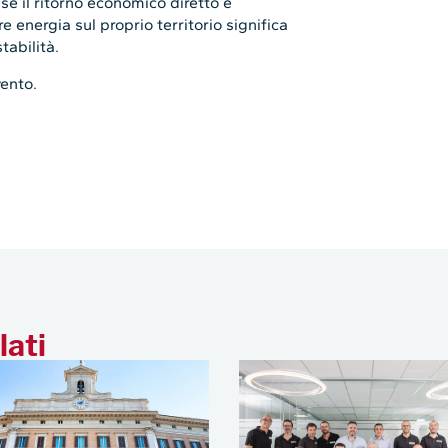
 se il ritorno economico diretto è
re energia sul proprio territorio significa
tabilità.
vento.
lati