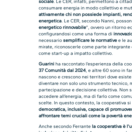
sociale
. Le CER, infatti, permettono a citta
consumare energia in modo collettivo e mut
attivamente chi non possiede impianti, rend
energetica
. Le CER, secondo Nanni, possono
energetico rinnovabile
”, ovvero un ritorno 
configurandosi come una forma di
innovazi
necessario
semplificare le normative
e le au
mirate, riconoscerle come parte integrante d
come start-up a impatto collettivo.
Guarini
ha raccontato l’esperienza della co
37 Comunità dal 2024
, e altre 60 sono in f
nascono e crescono nei territori dove esiste
diventare non solo uno strumento tecnico, 
partecipazione e decisione collettiva. Non s
accedere all’energia, ma di farlo come com
scelte. In questo contesto, la cooperativa 
democratica, inclusiva, capace di promuovere
affrontare temi cruciali come la povertà ene
Anche secondo Ferrante
la cooperativa è l