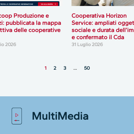
coop Produzione e
Cooperativa Horizon
zi: pubblicata la mappa
Service: ampliati ogge
attiva delle cooperative
sociale e durata dell’i
e confermato il Cda
lio 2026
31 Luglio 2026
1
2
3
…
50
MultiMedia
lie alcuni dati personali dei