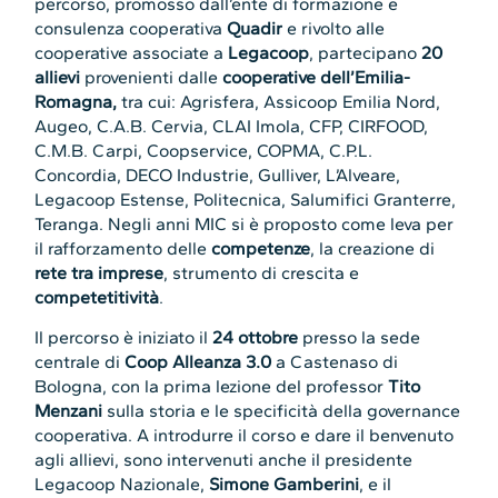
percorso, promosso dall’ente di formazione e
consulenza cooperativa
Quadir
e rivolto alle
cooperative associate a
Legacoop
, partecipano
20
allievi
provenienti dalle
cooperative dell’Emilia-
Romagna,
tra cui: Agrisfera, Assicoop Emilia Nord,
Augeo, C.A.B. Cervia, CLAI Imola, CFP, CIRFOOD,
C.M.B. Carpi, Coopservice, COPMA, C.P.L.
Concordia, DECO Industrie, Gulliver, L’Alveare,
Legacoop Estense, Politecnica, Salumifici Granterre,
Teranga. Negli anni MIC si è proposto come leva per
il rafforzamento delle
competenze
, la creazione di
rete tra imprese
, strumento di crescita e
competetitività
.
Il percorso è iniziato il
24 ottobre
presso la sede
centrale di
Coop Alleanza 3.0
a Castenaso di
Bologna, con la prima lezione del professor
Tito
Menzani
sulla storia e le specificità della governance
cooperativa. A introdurre il corso e dare il benvenuto
agli allievi, sono intervenuti anche il presidente
Legacoop Nazionale,
Simone Gamberini
, e il