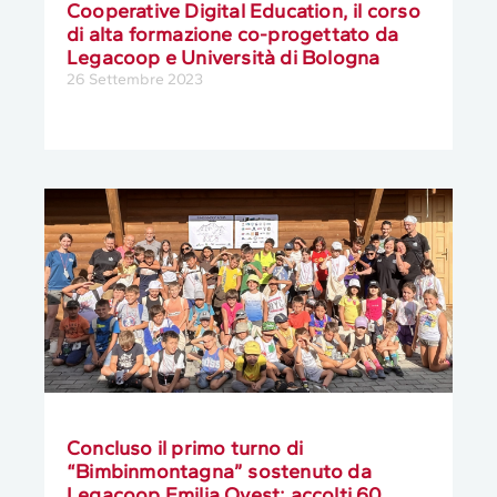
Cooperative Digital Education, il corso
di alta formazione co-progettato da
Legacoop e Università di Bologna
26 Settembre 2023
Concluso il primo turno di
“Bimbinmontagna” sostenuto da
Legacoop Emilia Ovest: accolti 60