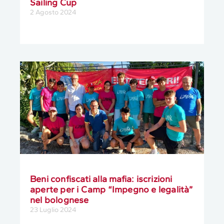
Sailing Cup
2 Agosto 2024
Beni confiscati alla mafia: iscrizioni
aperte per i Camp “Impegno e legalità”
nel bolognese
23 Luglio 2024