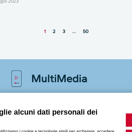
gio 2023
1
2
3
…
50
MultiMedia
Guarda i nostri video, storie e webinar.
lie alcuni dati personali dei
utilizziamo i cookie e tecnologie simili per archiviare, accedere