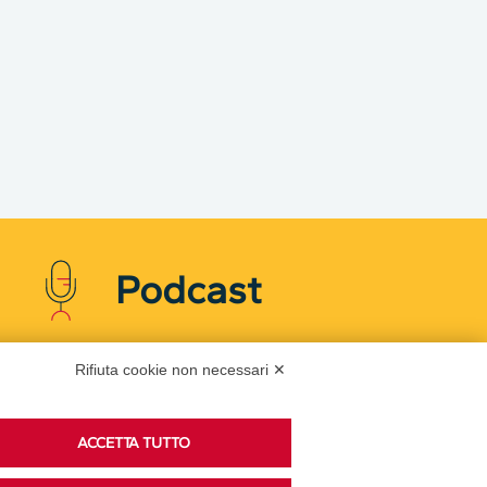
Podcast
Rifiuta cookie non necessari ✕
Ascolta i podcast di approfondimento di Legacoop
su Spreaker.
ACCETTA TUTTO