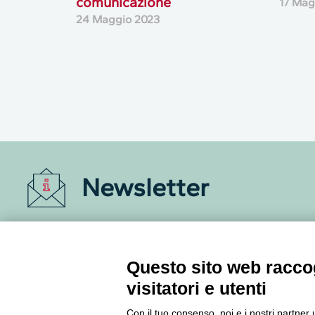
comunicazione
17 Mag
24 Maggio 2023
Newsletter
Accedi o iscriviti alla nostra Newsletter Legacoop
Informazioni per restare sempre aggiornati sul
mondo della cooperazione.
Questo sito web raccog
visitatori e utenti
Iscriviti
Con il tuo consenso, noi e i nostri partner 