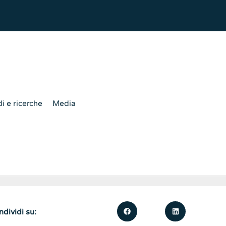
i e ricerche
Media
dividi su: