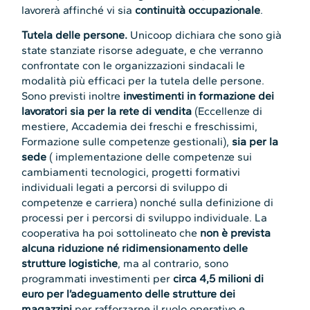
lavorerà affinché vi sia
continuità occupazionale
.
Tutela delle persone.
Unicoop dichiara che sono già
state stanziate risorse adeguate, e che verranno
confrontate con le organizzazioni sindacali le
modalità più efficaci per la tutela delle persone.
Sono previsti inoltre
investimenti in formazione dei
lavoratori
sia per la rete di vendita
(Eccellenze di
mestiere, Accademia dei freschi e freschissimi,
Formazione sulle competenze gestionali),
sia per la
sede
( implementazione delle competenze sui
cambiamenti tecnologici, progetti formativi
individuali legati a percorsi di sviluppo di
competenze e carriera) nonché sulla definizione di
processi per i percorsi di sviluppo individuale. La
cooperativa ha poi sottolineato che
non è prevista
alcuna riduzione né ridimensionamento
delle
strutture logistiche
, ma al contrario, sono
programmati investimenti per
circa 4,5 milioni di
euro per l’adeguamento delle strutture dei
magazzini
per rafforzarne il ruolo operativo e