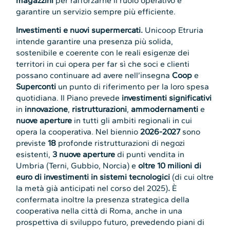
magazzini
per rafforzarne il ruolo operativo e
garantire un servizio sempre più efficiente.
Investimenti e nuovi supermercati.
Unicoop Etruria
intende garantire una presenza più solida,
sostenibile e coerente con le reali esigenze dei
territori in cui opera per far sì che soci e clienti
possano continuare ad avere nell’insegna
Coop
e
Superconti
un punto di riferimento per la loro spesa
quotidiana. Il Piano prevede
investimenti significativi
in
innovazione
,
ristrutturazioni
,
ammodernamenti
e
nuove aperture
in tutti gli ambiti regionali in cui
opera la cooperativa. Nel biennio
2026-2027
sono
previste
18
profonde ristrutturazioni di negozi
esistenti,
3 nuove aperture
di punti vendita in
Umbria (Terni, Gubbio, Norcia) e
oltre 10 milioni di
euro di investimenti in sistemi tecnologici
(di cui oltre
la metà già anticipati nel corso del 2025)
.
È
confermata inoltre la presenza strategica della
cooperativa nella città di Roma, anche in una
prospettiva di sviluppo futuro, prevedendo piani di