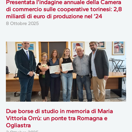
Presentata l’indagine annuale della Camera
di commercio sulle cooperative torinesi: 2,8
miliardi di euro di produzione nel ’24
8 Ottobre 2025
Due borse di studio in memoria di Maria
Vittoria Orrù: un ponte tra Romagna e
Ogliastra