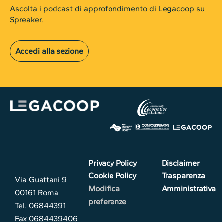
Ascolta i podcast di approfondimento di Legacoop su
Spreaker.
Accedi alla sezione
Privacy Policy
Disclaimer
Cookie Policy
Trasparenza
Via Guattani 9
Modifica
Amministrativa
00161 Roma
preferenze
Tel. 06844391
Fax 0684439406