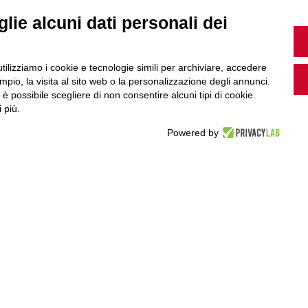
lie alcuni dati personali dei
Guarda i nostri video, storie e webinar.
utilizziamo i cookie e tecnologie simili per archiviare, accedere
pio, la visita al sito web o la personalizzazione degli annunci.
, è possibile scegliere di non consentire alcuni tipi di cookie.
 più.
Accedi a Youtube
Powered by
Seguici sui nostri canali social: