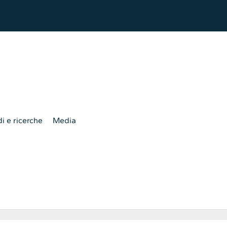
i e ricerche
Media