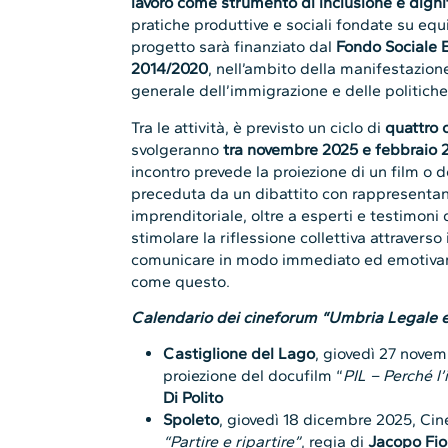
lavoro come strumento di inclusione e digni
pratiche produttive e sociali fondate su equit
progetto sarà finanziato dal
Fondo Sociale 
2014/2020
, nell’ambito della manifestazion
generale dell’immigrazione e delle politiche
Tra le attività, è previsto un ciclo di
quattro 
svolgeranno
tra novembre 2025 e febbraio 
incontro prevede la proiezione di un film o
preceduta da un dibattito con rappresentan
imprenditoriale, oltre a esperti e testimoni 
stimolare la riflessione collettiva attraverso 
comunicare in modo immediato ed emotiva
come questo.
Calendario dei cineforum “Umbria Legale e
Castiglione del Lago
, giovedì 27 nove
proiezione del docufilm “
PIL – Perché l
Di Polito
Spoleto
, giovedì 18 dicembre 2025, Cin
“Partire e ripartire”
, regia di
Jacopo Fior