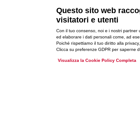
Questo sito web raccog
Accedi o iscriviti alla nostra Newsletter Legacoop
visitatori e utenti
Informazioni per restare sempre aggiornati sul
mondo della cooperazione.
Con il tuo consenso, noi e i nostri partner 
ed elaborare i dati personali come, ad esem
Poiché rispettiamo il tuo diritto alla privacy
Iscriviti
Clicca su preferenze GDPR per saperne di
Visualizza la Cookie Policy Completa
Archivio Newsletter
Via Guattani 9 00161 Roma
Tel. 06844391
Fax 0684439406