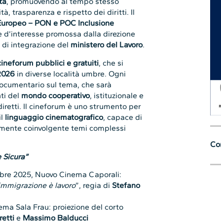
tà
, promuovendo al tempo stesso
à, trasparenza e rispetto dei diritti. Il
Europeo – PON e POC Inclusione
e d’interesse promossa dalla direzione
 di integrazione del
ministero del Lavoro
.
cineforum pubblici e gratuiti
, che si
2026
in diverse località umbre. Ogni
 documentario sul tema, che sarà
ti del
mondo cooperativo
, istituzionale e
diretti. Il cineforum è uno strumento per
il
linguaggio cinematografico
, capace di
mente coinvolgente temi complessi
Con
 Sicura”
mbre 2025, Nuovo Cinema Caporali:
’immigrazione è lavoro
”, regia di
Stefano
ema Sala Frau: proiezione del corto
etti
e
Massimo Balducci