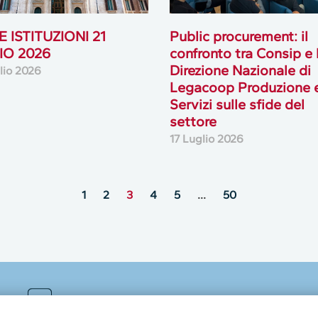
 ISTITUZIONI 21
Public procurement: il
IO 2026
confronto tra Consip e 
Direzione Nazionale di
lio 2026
Legacoop Produzione 
Servizi sulle sfide del
settore
17 Luglio 2026
1
2
3
4
5
…
50
MultiMedia