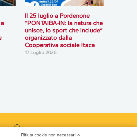
Il 25 luglio a Pordenone
la
“PONTAIBA-IN: la natura che
unisce, lo sport che include”
e
organizzato dalla
Cooperativa sociale Itaca
17 Luglio 2026
Podcast
Rifiuta cookie non necessari ✕