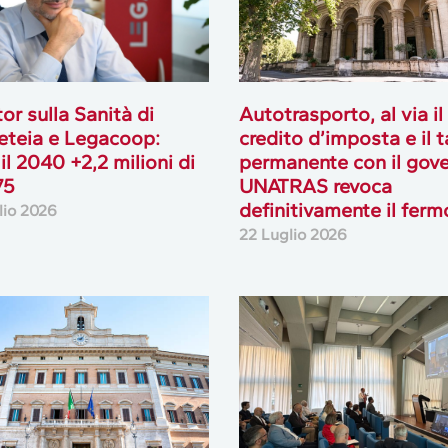
or sulla Sanità di
Autotrasporto, al via il
teia e Legacoop:
credito d’imposta e il 
 il 2040 +2,2 milioni di
permanente con il gove
75
UNATRAS revoca
definitivamente il ferm
lio 2026
22 Luglio 2026