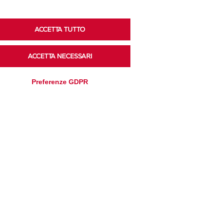
ACCETTA TUTTO
Ascolta i podcast di approfondimento di Legacoop
su Spreaker.
ACCETTA NECESSARI
Preferenze GDPR
Accedi alla sezione
Privacy Policy
Disclaimer
Cookie Policy
Trasparenza
Modifica preferenze
Amministrativa