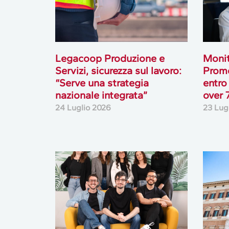
Legacoop Produzione e
Monit
Servizi, sicurezza sul lavoro:
Prome
“Serve una strategia
entro
nazionale integrata”
over 
24 Luglio 2026
23 Lug