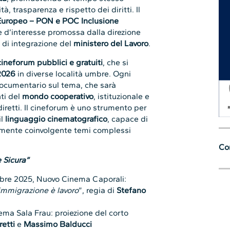
à, trasparenza e rispetto dei diritti. Il
Europeo – PON e POC Inclusione
e d’interesse promossa dalla direzione
 di integrazione del
ministero del Lavoro
.
cineforum pubblici e gratuiti
, che si
2026
in diverse località umbre. Ogni
 documentario sul tema, che sarà
ti del
mondo cooperativo
, istituzionale e
diretti. Il cineforum è uno strumento per
il
linguaggio cinematografico
, capace di
mente coinvolgente temi complessi
Con
 Sicura”
mbre 2025, Nuovo Cinema Caporali:
’immigrazione è lavoro
”, regia di
Stefano
ema Sala Frau: proiezione del corto
etti
e
Massimo Balducci