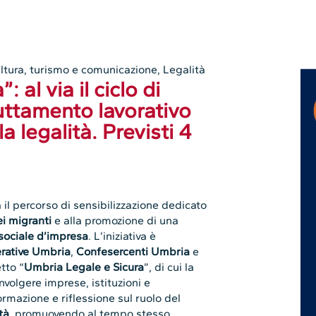
ltura, turismo e comunicazione
,
Legalità
 al via il ciclo di
uttamento lavorativo
a legalità. Previsti 4
 il percorso di sensibilizzazione dedicato
ei migranti
e alla promozione di una
sociale d’impresa
. L’iniziativa è
rative Umbria
,
Confesercenti Umbria
e
etto “
Umbria Legale e Sicura
”, di cui la
nvolgere imprese, istituzioni e
ormazione e riflessione sul ruolo del
tà
, promuovendo al tempo stesso