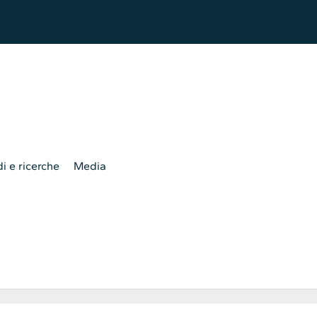
i e ricerche
Media