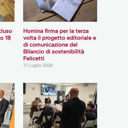
cluso
Homina firma per la terza
go 18
volta il progetto editoriale e
di comunicazione del
Bilancio di sostenibilità
Felicetti
17 Luglio 2026