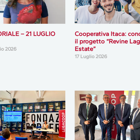
ORIALE – 21 LUGLIO
Cooperativa Itaca: con
il progetto “Revine La
Estate”
lio 2026
17 Luglio 2026