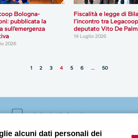
coop Bologna-
Fiscalità e legge di Bil
ni: pubblicata la
l’incontro tra Legacoop 
ca sull’emergenza
deputato Vito De Palma
tiva
14 Luglio 2026
lio 2026
1
2
3
4
5
6
…
50
MultiMedia
lie alcuni dati personali dei