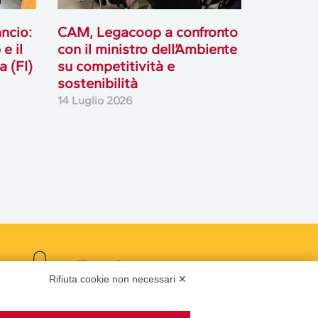
ancio:
CAM, Legacoop a confronto
e il
con il ministro dell’Ambiente
 (FI)
su competitività e
sostenibilità
14 Luglio 2026
Podcast
Rifiuta cookie non necessari ✕