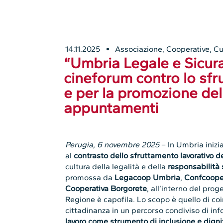
14.11.2025
Associazione
,
Cooperative
,
Cu
“Umbria Legale e Sicura”:
cineforum contro lo sfr
e per la promozione dell
appuntamenti
Perugia, 6 novembre 2025
– In Umbria inizia
al
contrasto dello sfruttamento lavorativo d
cultura della legalità e della
responsabilità 
promossa da
Legacoop Umbria
,
Confcoope
Cooperativa Borgorete
, all’interno del prog
Regione è capofila. Lo scopo è quello di coi
cittadinanza in un percorso condiviso di inf
lavoro come strumento di inclusione e digni