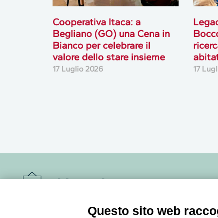
Cooperativa Itaca: a
Lega
Begliano (GO) una Cena in
Bocco
Bianco per celebrare il
ricer
valore dello stare insieme
abita
17 Luglio 2026
17 Lug
Newsletter
Questo sito web raccog
Accedi o iscriviti alla nostra Newsletter Legacoop