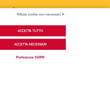
Podcast
Rifiuta cookie non necessari ✕
ACCETTA TUTTO
Ascolta i podcast di approfondimento di Legacoop
su Spreaker.
ACCETTA NECESSARI
Preferenze GDPR
Accedi alla sezione
Privacy Policy
Disclaimer