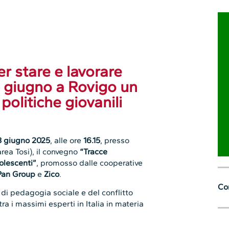
r stare e lavorare
 3 giugno a Rovigo un
olitiche giovanili
3 giugno 2025
, alle ore
16.15
, presso
area Tosi), il convegno
“Tracce
olescenti”
, promosso dalle cooperative
Pan Group
e
Zico
.
Con
 di pedagogia sociale e del conflitto
ra i massimi esperti in Italia in materia