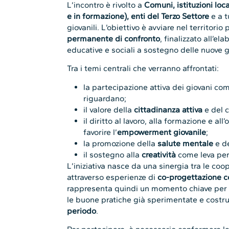
L’incontro è rivolto a
Comuni, istituzioni loca
e in formazione), enti del Terzo Settore
e a tu
giovanili. L’obiettivo è avviare nel territori
permanente di confronto
, finalizzato all’el
educative e sociali a sostegno delle nuove g
Tra i temi centrali che verranno affrontati:
la partecipazione attiva dei giovani com
riguardano;
il valore della
cittadinanza attiva
e del c
il diritto al lavoro, alla formazione e 
favorire l’
empowerment giovanile
;
la promozione della
salute mentale
e de
il sostegno alla
creatività
come leva per
L’iniziativa nasce da una sinergia tra le coo
attraverso esperienze di
co-progettazione c
rappresenta quindi un momento chiave per raf
le buone pratiche già sperimentate e costr
periodo
.