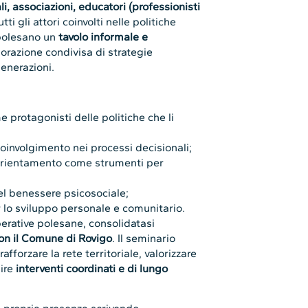
li, associazioni, educatori (professionisti
tti gli attori coinvolti nelle politiche
o polesano un
tavolo informale e
aborazione condivisa di strategie
enerazioni.
e protagonisti delle politiche che li
oinvolgimento nei processi decisionali;
all’orientamento come strumenti per
l benessere psicosociale;
 lo sviluppo personale e comunitario.
perative polesane, consolidatasi
on il Comune di Rovigo
. Il seminario
forzare la rete territoriale, valorizzare
uire
interventi coordinati e di lungo