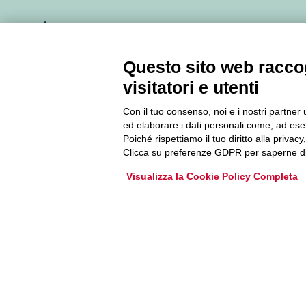
Newsletter
Questo sito web raccog
Accedi o iscriviti alla nostra Newsletter Legacoop
visitatori e utenti
Informazioni per restare sempre aggiornati sul
mondo della cooperazione.
Con il tuo consenso, noi e i nostri partner 
ed elaborare i dati personali come, ad esem
Poiché rispettiamo il tuo diritto alla privacy
Iscriviti
Clicca su preferenze GDPR per saperne di
Visualizza la Cookie Policy Completa
Archivio Newsletter
Via Guattani 9 00161 Roma