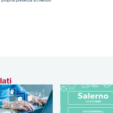
a propria presenza scrivendo
lati