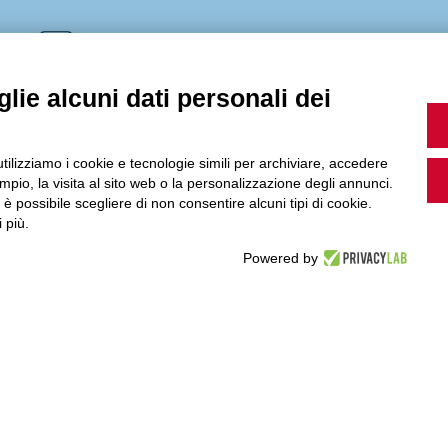
MultiMedia
lie alcuni dati personali dei
Guarda i nostri video, storie e webinar.
utilizziamo i cookie e tecnologie simili per archiviare, accedere
pio, la visita al sito web o la personalizzazione degli annunci.
, è possibile scegliere di non consentire alcuni tipi di cookie.
 più.
Powered by
Accedi a Youtube
Seguici sui nostri canali social: