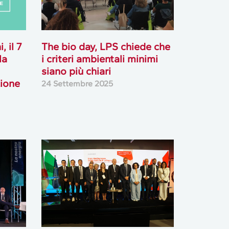
, il 7
The bio day, LPS chiede che
la
i criteri ambientali minimi
siano più chiari
zione
24 Settembre 2025