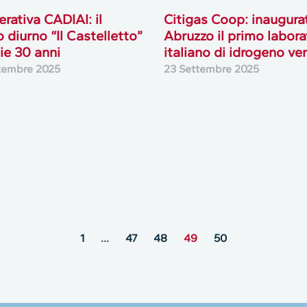
rativa CADIAI: il
Citigas Coop: inaugura
o diurno “Il Castelletto”
Abruzzo il primo labora
e 30 anni
italiano di idrogeno ve
tembre 2025
23 Settembre 2025
1
…
47
48
49
50