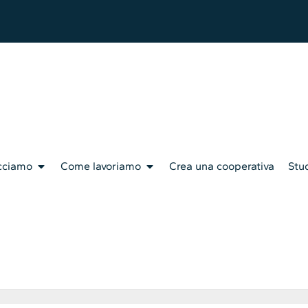
cciamo
Come lavoriamo
Crea una cooperativa
Stud