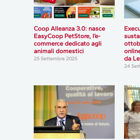
Coop Alleanza 3.0: nasce
Execu
EasyCoop PetStore, l’e-
susta
commerce dedicato agli
ottob
animali domestici
onlin
da Le
25 Settembre 2025
24 Set