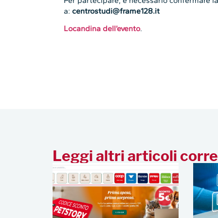
Per partecipare, è necessario confermare l
a:
centrostudi@frame128.it
Locandina dell’evento
.
Leggi altri articoli corre