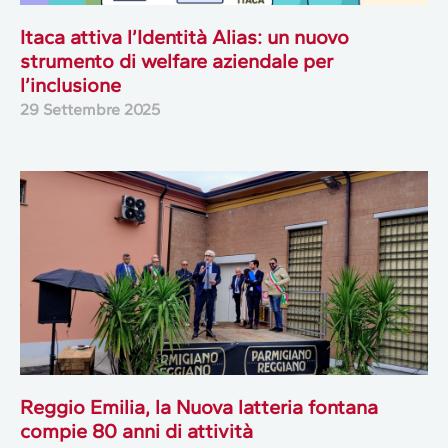
Itaca attiva l’Identità Alias: un nuovo
strumento di welfare aziendale per
l’inclusione
29 Settembre 2025
Reggio Emilia, la Nuova latteria fontana
compie 80 anni di attività