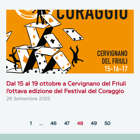
Dal 15 al 19 ottobre a Cervignano del Friuli
l’ottava edizione del Festival del Coraggio
26 Settembre 2025
1
…
46
47
48
49
50