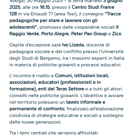
Rovigo, 30 maggio 2025
– Si terrà martedì
3 giugno
2025
, alle ore
16.15
, presso il
Centro Studi Frame
128
in via Einaudi 77 (area Tosi), il convegno
“Tracce
pedagogiche per stare e lavorare con gli
adolescenti”
, promosso dalle cooperative sociali
Il
Raggio Verde
,
Porto Alegre
,
Peter Pan Group
e
Zico
.
Ospite d’eccezione sarà
Ivo Lizzola
, docente di
pedagogia sociale e del conflitto presso l’Università
degli Studi di Bergamo, tra i massimi esperti in Italia
in materia di politiche giovanili e processi educativi.
L’incontro è rivolto a
Comuni, istituzioni locali,
associazioni, educatori (professionisti e in
formazione), enti del Terzo Settore
e a tutti gli attori
coinvolti nelle politiche giovanili. L’obiettivo è avviare
nel territorio polesano un
tavolo informale e
permanente di confronto
, finalizzato all’elaborazione
condivisa di strategie educative e sociali a sostegno
delle nuove generazioni.
Tra i temi centrali che verranno affrontati: