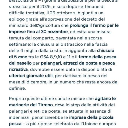
l’Associazione – i giorni a disposizione per la pesca a
strascico per il 2025, e solo dopo settimane di
difficile trattativa, il 29 ottobre si è giunti a un
epilogo grazie all’approvazione del decreto del
ministero dell’Agricoltura che
prolunga il fermo per le
imprese fino al 30 novembre
, ed evita una misura
temuta dal comparto, paventata nelle scorse
settimane: la chiusura allo strascico nella fascia
delle 4 miglia dalla costa. In aggiunta alla
chiusura
di 5 zone
tra le GSA 8,9,10 e 11 e il
fermo della pesca
del nasello
per
palangari, attrezzi da posta e pesca
ricreativa
, dovrebbe essere data la disponibilità di
ulteriori giornate utili
, per riattivare la pesca nel
mese di dicembre, in un numero che resta ancora da
definire.
Proprio queste ultime sono le misure che
agitano le
marinerie del Tirreno
, dove lo stop delle attività dei
palangari e reti da posta, se attuata in assenza di
indennizzi, penalizzerebbe le
imprese della piccola
pesca
– a più riprese celebrata dall’Unione europea