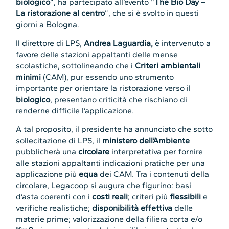
biologico
”, ha partecipato all’evento “
The Bio Day –
La ristorazione al centro
”, che si è svolto in questi
giorni a Bologna.
Il direttore di LPS,
Andrea Laguardia,
è intervenuto a
favore delle stazioni appaltanti delle mense
scolastiche, sottolineando che i
Criteri ambientali
minimi
(CAM), pur essendo uno strumento
importante per orientare la ristorazione verso il
biologico
, presentano criticità che rischiano di
renderne difficile l’applicazione.
A tal proposito, il presidente ha annunciato che sotto
sollecitazione di LPS, il
ministero dell’Ambiente
pubblicherà una
circolare
interpretativa per fornire
alle stazioni appaltanti indicazioni pratiche per una
applicazione più
equa
dei CAM. Tra i contenuti della
circolare, Legacoop si augura che figurino: basi
d’asta coerenti con i
costi reali
; criteri più
flessibili
e
verifiche realistiche;
disponibilità effettiva
delle
materie prime; valorizzazione della filiera corta e/o