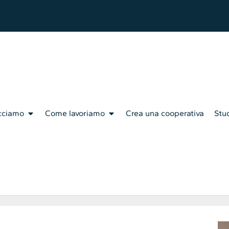
cciamo
Come lavoriamo
Crea una cooperativa
Stud