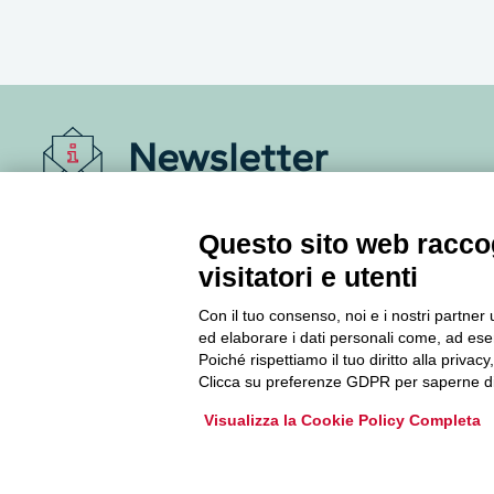
Newsletter
Accedi o iscriviti alla nostra Newsletter Legacoop
Questo sito web raccog
Informazioni per restare sempre aggiornati sul
mondo della cooperazione.
visitatori e utenti
Con il tuo consenso, noi e i nostri partner 
Iscriviti
ed elaborare i dati personali come, ad esem
Poiché rispettiamo il tuo diritto alla privacy
Clicca su preferenze GDPR per saperne di
Archivio Newsletter
Visualizza la Cookie Policy Completa