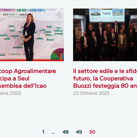
coop Agroalimentare
Il settore edile e le sfi
cipa a Seul
futuro, la Cooperativa
ssemblea dell’Icao
Buozzi festeggia 80 an
obre 2025
23 Ottobre 2025
1
…
48
49
50