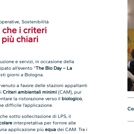
operative
,
Sostenibilità
che i criteri
più chiari
zione e servizi, in occasione della
ipato all’evento “
The Bio Day – La
esti giorni a Bologna.
rvenuto a favore delle stazioni appaltanti
 i
Criteri ambientali minimi
(CAM), pur
are la ristorazione verso il
biologico
,
e difficile l’applicazione.
Con
che sotto sollecitazione di LPS, il
rcolare
interpretativa per fornire alle
 una applicazione più
equa
dei CAM. Tra i