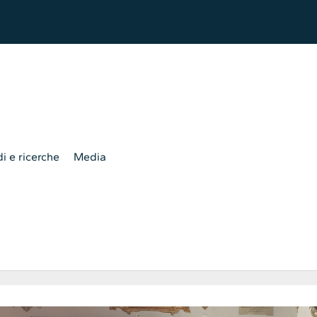
i e ricerche
Media