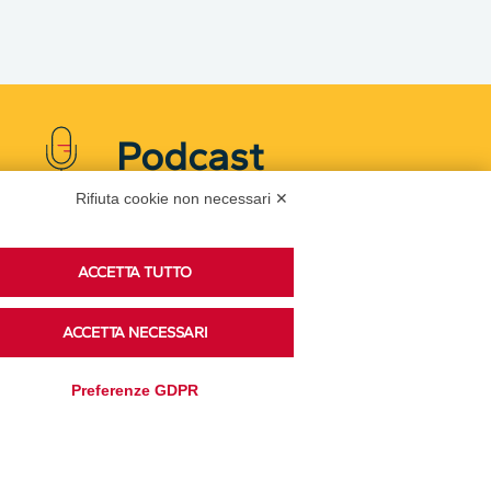
Podcast
Rifiuta cookie non necessari ✕
Ascolta i podcast di approfondimento di Legacoop
ACCETTA TUTTO
su Spreaker.
ACCETTA NECESSARI
Accedi alla sezione
Preferenze GDPR