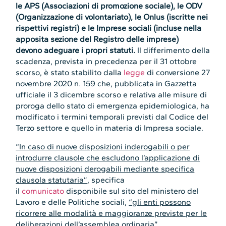
le APS (Associazioni di promozione sociale), le ODV
(Organizzazione di volontariato), le Onlus (iscritte nei
rispettivi registri) e le Imprese sociali (incluse nella
apposita sezione del Registro delle imprese)
devono adeguare i propri statuti.
Il differimento della
scadenza, prevista in precedenza per il 31 ottobre
scorso, è stato stabilito dalla
legge
di conversione 27
novembre 2020 n. 159 che, pubblicata in Gazzetta
ufficiale il 3 dicembre scorso e relativa alle misure di
proroga dello stato di emergenza epidemiologica, ha
modificato i termini temporali previsti dal Codice del
Terzo settore e quello in materia di Impresa sociale.
“In caso di nuove disposizioni inderogabili o per
introdurre clausole che escludono l’applicazione di
nuove disposizioni derogabili mediante specifica
clausola statutaria”
, specifica
il
comunicato
disponibile sul sito del ministero del
Lavoro e delle Politiche sociali,
“gli enti possono
ricorrere alle modalità e maggioranze previste per le
deliberazioni dell’assemblea ordinaria”.