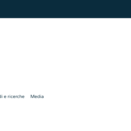
i e ricerche
Media