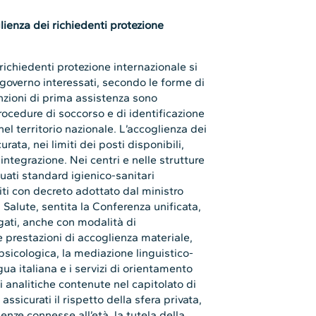
lienza dei richiedenti protezione
richiedenti protezione internazionale si
di governo interessati, secondo le forme di
nzioni di prima assistenza sono
procedure di soccorso e di identificazione
nel territorio nazionale. L’accoglienza dei
rata, nei limiti dei posti disponibili,
integrazione. Nei centri e nelle strutture
uati standard igienico-sanitari
liti con decreto adottato dal ministro
a Salute, sentita la Conferenza unificata,
gati, anche con modalità di
le prestazioni di accoglienza materiale,
 psicologica, la mediazione linguistico-
gua italiana e i servizi di orientamento
ni analitiche contenute nel capitolato di
ssicurati il rispetto della sfera privata,
enze connesse all’età, la tutela della