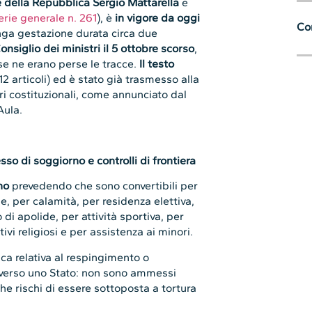
 della Repubblica Sergio Mattarella
e
erie generale n. 261
), è
in vigore da oggi
Con
nga gestazione durata circa due
onsiglio dei ministri il 5 ottobre scorso
,
se ne erano perse le tracce.
Il testo
12 articoli) ed è stato già trasmesso alla
 costituzionali, come annunciato dal
Aula.
sso di soggiorno e controlli di frontiera
no
prevedendo che sono convertibili per
le, per calamità, per residenza elettiva,
 di apolide, per attività sportiva, per
tivi religiosi e per assistenza ai minori.
ica relativa al respingimento o
a verso uno Stato: non sono ammessi
che rischi di essere sottoposta a tortura