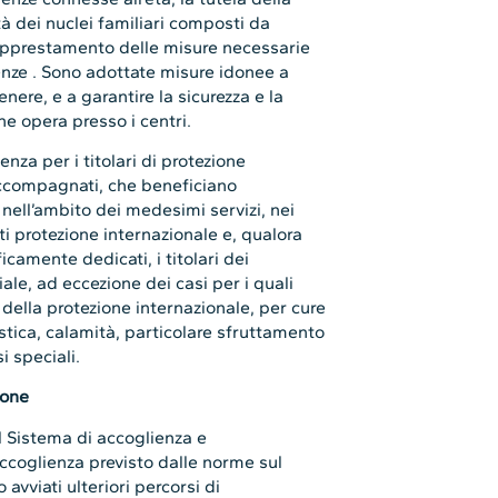
ità dei nuclei familiari composti da
l’apprestamento delle misure necessarie
genze . Sono adottate misure idonee a
nere, e a garantire la sicurezza e la
he opera presso i centri.
enza per i titolari di protezione
 accompagnati, che beneficiano
nell’ambito dei medesimi servizi, nei
nti protezione internazionale e, qualora
camente dedicati, i titolari dei
le, ad eccezione dei casi per i quali
 della protezione internazionale, per cure
tica, calamità, particolare sfruttamento
si speciali.
ione
el Sistema di accoglienza e
accoglienza previsto dalle norme sul
viati ulteriori percorsi di