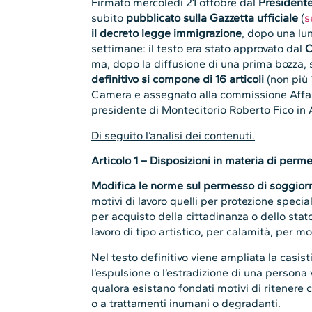
Firmato mercoledì 21 ottobre dal
Presidente
subito
pubblicato sulla Gazzetta ufficiale
(
s
il decreto legge immigrazione
, dopo una lu
settimane: il testo era stato approvato dal
C
ma, dopo la diffusione di una prima bozza, 
definitivo si compone di 16 articoli
(non più 
Camera e assegnato alla commissione Affari
presidente di Montecitorio Roberto Fico in 
Di seguito l’analisi dei contenuti.
Articolo 1 – Disposizioni in materia di perme
Modifica le norme sul permesso di soggior
motivi di lavoro quelli per protezione specia
per acquisto della cittadinanza o dello stato
lavoro di tipo artistico, per calamità, per mo
Nel testo definitivo viene ampliata la casist
l’espulsione o l’estradizione di una person
qualora esistano fondati motivi di ritenere 
o a trattamenti inumani o degradanti.