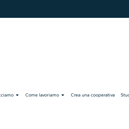
cciamo
Come lavoriamo
Crea una cooperativa
Stud