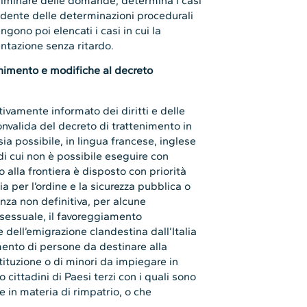
liminare delle domande, determina i casi
hiedente delle determinazioni procedurali
ngono poi elencati i casi in cui la
tazione senza ritardo.
tenimento e modifiche al decreto
ivamente informato dei diritti e delle
nvalida del decreto di trattenimento in
sia possibile, in lingua francese, inglese
di cui non è possibile eseguire con
 alla frontiera è disposto con priorità
a per l’ordine e la sicurezza pubblica o
nza non definitiva, per alcune
à sessuale, il favoreggiamento
e dell’emigrazione clandestina dall’Italia
tamento di persone da destinare alla
tituzione o di minori da impiegare in
no cittadini di Paesi terzi con i quali sono
e in materia di rimpatrio, o che