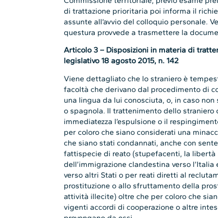
Commissione territoriale, previo esame pre
di trattazione prioritaria poi informa il ric
assunte all’avvio del colloquio personale. Ve
questura provvede a trasmettere la documen
Articolo 3 – Disposizioni in materia di trat
legislativo 18 agosto 2015, n. 142
Viene dettagliato che lo straniero è tempest
facoltà che derivano dal procedimento di co
una lingua da lui conosciuta, o, in caso non 
o spagnola. Il trattenimento dello straniero 
immediatezza l’espulsione o il respingimento
per coloro che siano considerati una minacci
che siano stati condannati, anche con sente
fattispecie di reato (stupefacenti, la libert
dell’immigrazione clandestina verso l’Italia 
verso altri Stati o per reati diretti al reclu
prostituzione o allo sfruttamento della pros
attività illecite) oltre che per coloro che sia
vigenti accordi di cooperazione o altre intes
provengano da essi.