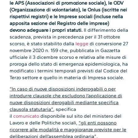
le APS (Associazioni di promozione sociale), le ODV
(Organizzazione di volontariato), le Onlus (iscritte nei
rispettivi registri) e le Imprese sociali (incluse nella
apposita sezione del Registro delle imprese)
devono adeguare i propri statuti.
Il differimento della
scadenza, prevista in precedenza per il 31 ottobre
scorso, è stato stabilito dalla
legge
di conversione 27
novembre 2020 n. 159 che, pubblicata in Gazzetta
ufficiale il 3 dicembre scorso e relativa alle misure di
proroga dello stato di emergenza epidemiologica, ha
modificato i termini temporali previsti dal Codice del
Terzo settore e quello in materia di Impresa sociale.
“In caso di nuove disposizioni inderogabili o per
introdurre clausole che escludono l’applicazione di
nuove disposizioni derogabili mediante specifica
clausola statutaria”
, specifica
il
comunicato
disponibile sul sito del ministero del
Lavoro e delle Politiche sociali,
“gli enti possono
ricorrere alle modalità e maggioranze previste per le
deliberazioni dell’assemblea ordinaria”.