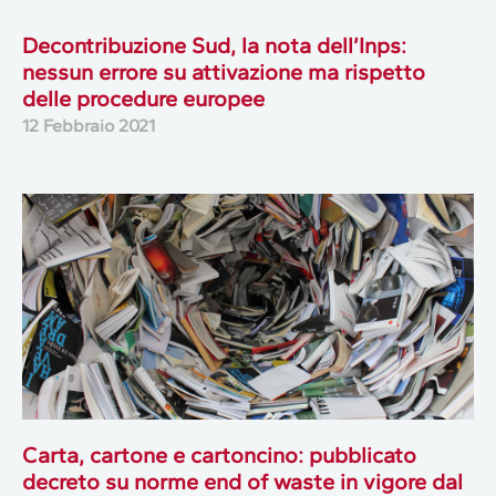
Decontribuzione Sud, la nota dell’Inps:
nessun errore su attivazione ma rispetto
delle procedure europee
12 Febbraio 2021
Carta, cartone e cartoncino: pubblicato
decreto su norme end of waste in vigore dal