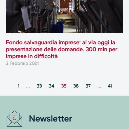
Fondo salvaguardia imprese: al via oggi la
presentazione delle domande. 300 mln per
imprese in difficoltà
2 Febbraio 2021
1
…
33
34
35
36
37
…
41
Newsletter