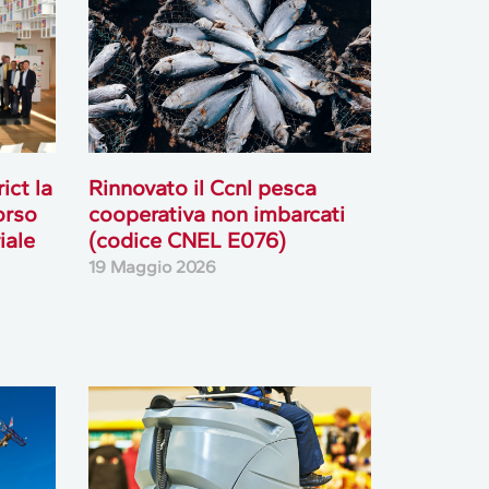
ict la
Rinnovato il Ccnl pesca
orso
cooperativa non imbarcati
iale
(codice CNEL E076)
19 Maggio 2026