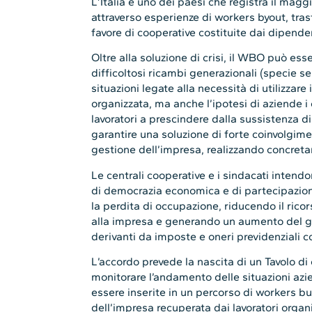
L’Italia è uno dei paesi che registra il maggi
attraverso esperienze di workers byout, tras
favore di cooperative costituite dai dipendent
Oltre alla soluzione di crisi, il WBO può esse
difficoltosi ricambi generazionali (specie se
situazioni legate alla necessità di utilizzare 
organizzata, ma anche l’ipotesi di aziende i c
lavoratori a prescindere dalla sussistenza di 
garantire una soluzione di forte coinvolgimen
gestione dell’impresa, realizzando concreta
Le centrali cooperative e i sindacati int
di democrazia economica e di partecipazione
la perdita di occupazione, riducendo il rico
alla impresa e generando un aumento del get
derivanti da imposte e oneri previdenziali c
L’accordo prevede la nascita di un Tavolo d
monitorare l’andamento delle situazioni az
essere inserite in un percorso di workers 
dell’impresa recuperata dai lavoratori organ