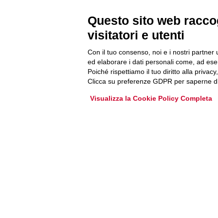
Questo sito web raccog
Accedi o iscriviti alla nostra Newsletter Legacoop
visitatori e utenti
Informazioni per restare sempre aggiornati sul
mondo della cooperazione.
Con il tuo consenso, noi e i nostri partner 
ed elaborare i dati personali come, ad esem
Poiché rispettiamo il tuo diritto alla privacy
Iscriviti
Clicca su preferenze GDPR per saperne di
Visualizza la Cookie Policy Completa
Archivio Newsletter
Via Guattani 9 00161 Roma
Tel. 06844391
Fax 0684439406