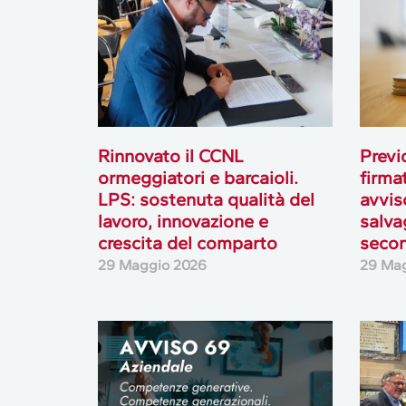
Rinnovato il CCNL
Previ
ormeggiatori e barcaioli.
firmat
LPS: sostenuta qualità del
avvis
lavoro, innovazione e
salva
crescita del comparto
secon
29 Maggio 2026
29 Ma