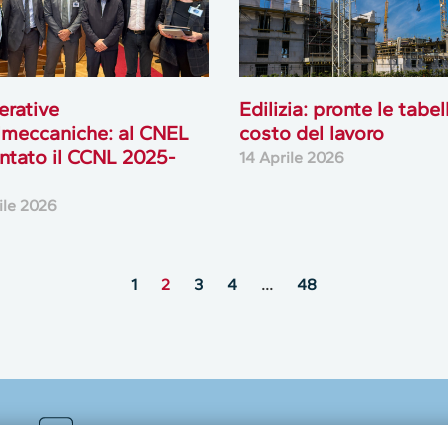
rative
Edilizia: pronte le tabel
meccaniche: al CNEL
costo del lavoro
ntato il CCNL 2025-
14 Aprile 2026
ile 2026
1
2
3
4
…
48
MultiMedia