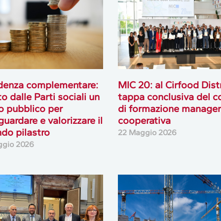
denza complementare:
MIC 20: al Cirfood Distr
o dalle Parti sociali un
tappa conclusiva del c
o pubblico per
di formazione manager
guardare e valorizzare il
cooperativa
do pilastro
22 Maggio 2026
ggio 2026