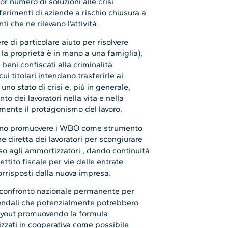
or numero di soluzioni alle crisi
ferimenti di aziende a rischio chiusura a
i che ne rilevano l’attività.
re di particolare aiuto per risolvere
 la proprietà è in mano a una famiglia),
i beni confiscati alla criminalità
ui titolari intendano trasferirle ai
uno stato di crisi e, più in generale,
to dei lavoratori nella vita e nella
mente il protagonismo del lavoro.
endono promuovere i WBO come strumento
 diretta dei lavoratori per scongiurare
rso agli ammortizzatori , dando continuità
tito fiscale per vie delle entrate
orrisposti dalla nuova impresa.
i confronto nazionale permanente per
iendali che potenzialmente potrebbero
buyout promuovendo la formula
izzati in cooperativa come possibile