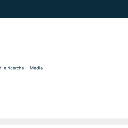
i e ricerche
Media