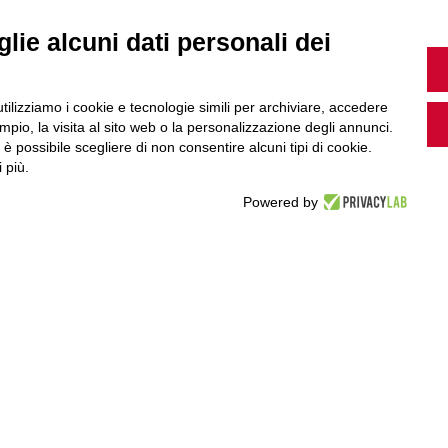
lie alcuni dati personali dei
Guarda i nostri video, storie e webinar.
utilizziamo i cookie e tecnologie simili per archiviare, accedere
pio, la visita al sito web o la personalizzazione degli annunci.
, è possibile scegliere di non consentire alcuni tipi di cookie.
 più.
Accedi a Youtube
Powered by
Seguici sui nostri canali social: