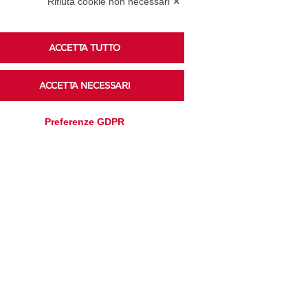
Rifiuta cookie non necessari ✕
ACCETTA TUTTO
Ascolta i podcast di approfondimento di Legacoop
su Spreaker.
ACCETTA NECESSARI
Preferenze GDPR
Accedi alla sezione
Privacy Policy
Disclaimer
Cookie Policy
Trasparenza
Modifica preferenze
Amministrativa