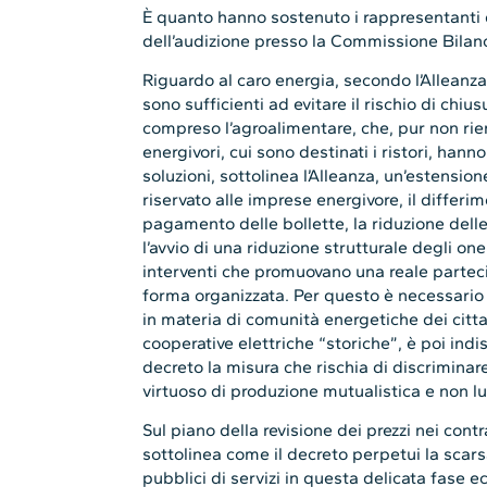
È quanto hanno sostenuto i rappresentanti d
dell’audizione presso la Commissione Bilanc
Riguardo al caro energia, secondo l’Alleanza
sono sufficienti ad evitare il rischio di chius
compreso l’agroalimentare, che, pur non rie
energivori, cui sono destinati i ristori, hann
soluzioni, sottolinea l’Alleanza, un’estensi
riservato alle imprese energivore, il differ
pagamento delle bollette, la riduzione delle 
l’avvio di una riduzione strutturale degli on
interventi che promuovano una reale parteci
forma organizzata. Per questo è necessario 
in materia di comunità energetiche dei citt
cooperative elettriche “storiche”, è poi ind
decreto la misura che rischia di discrimina
virtuoso di produzione mutualistica e non lu
Sul piano della revisione dei prezzi nei contr
sottolinea come il decreto perpetui la scarsa
pubblici di servizi in questa delicata fase 