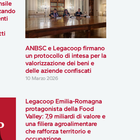
sile
zzando
nti
ti
ANBSC e Legacoop firmano
un protocollo di intesa per la
valorizzazione dei beni e
delle aziende confiscati
10 Marzo 2026
Legacoop Emilia-Romagna
protagonista della Food
Valley: 7,9 miliardi di valore e
una filiera agroalimentare
che rafforza territorio e
occupazione