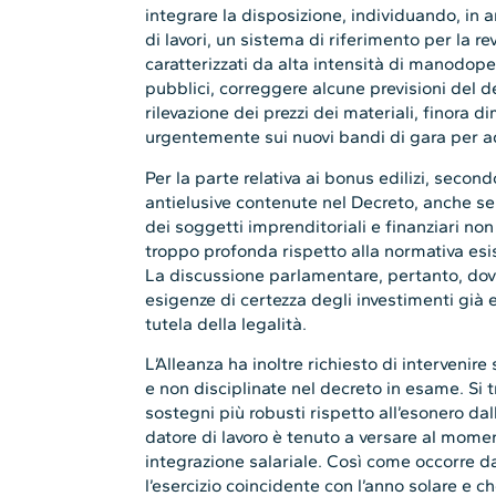
integrare la disposizione, individuando, in a
di lavori, un sistema di riferimento per la rev
caratterizzati da alta intensità di manodope
pubblici, correggere alcune previsioni del 
rilevazione dei prezzi dei materiali, finora
urgentemente sui nuovi bandi di gara per ad
Per la parte relativa ai bonus edilizi, secon
antielusive contenute nel Decreto, anche se
dei soggetti imprenditoriali e finanziari no
troppo profonda rispetto alla normativa esist
La discussione parlamentare, pertanto, dovrà
esigenze di certezza degli investimenti già 
tutela della legalità.
L’Alleanza ha inoltre richiesto di intervenir
e non disciplinate nel decreto in esame. Si 
sostegni più robusti rispetto all’esonero da
datore di lavoro è tenuto a versare al moment
integrazione salariale. Così come occorre d
l’esercizio coincidente con l’anno solare e c