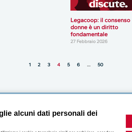
Legacoop: il consenso 
donne è un diritto
fondamentale
27 Febbraio 2026
1
2
3
4
5
6
…
50
MultiMedia
lie alcuni dati personali dei