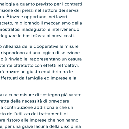
nalogia a quanto previsto per i contratti
isione dei prezzi nel settore dei servizi,
ra. È invece opportuno, nei lavori
decreto, migliorando il meccanismo della
 dimostratosi inadeguato, e intervenendo
eguare le basi d’asta ai nuovi costi.
do Alleanza delle Cooperative le misure
 rispondono ad una logica di selezione
n più rinviabile, rappresentano un cesura
ente oltretutto con effetti retroattivi.
 trovare un giusto equilibrio tra le
effettuati da famiglie ed imprese e la
e su alcune misure di sostegno già varate,
tratta della necessità di prevedere
lla contribuzione addizionale che un
o dell’utilizzo dei trattamenti di
are ristoro alle imprese che non hanno
he, per una grave lacuna della disciplina