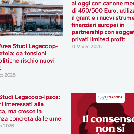
alloggi con canone men
di 450/500 Euro, utili
il grant e i nuovi strume
finanziari europei in
partnership con sogget
privati limited profit
Area Studi Legacoop-
11 Marzo 2026
teia: da tensioni
litiche rischio nuovi
k
zo 2026
Studi Legacoop-Ipsos:
ni interessati alla
ica, ma cresce la
nza concreta dalle urne
o 2026