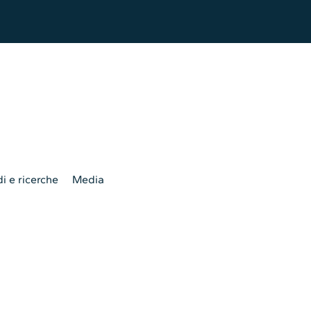
i e ricerche
Media