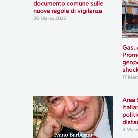
documento comune sulle
nuove regole di vigilanza
20 Marzo 2026
Gas, 
Prome
geopo
shoc
17 Mar
Area 
italia
polit
dista
3 Marz