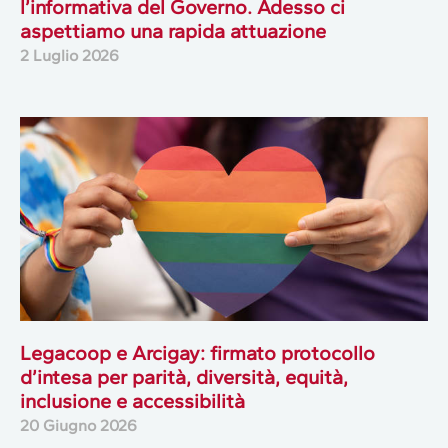
l’informativa del Governo. Adesso ci
aspettiamo una rapida attuazione
2 Luglio 2026
Legacoop e Arcigay: firmato protocollo
d’intesa per parità, diversità, equità,
inclusione e accessibilità
20 Giugno 2026