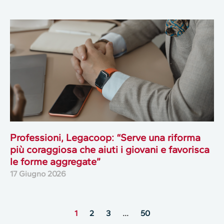
Professioni, Legacoop: “Serve una riforma
più coraggiosa che aiuti i giovani e favorisca
le forme aggregate”
17 Giugno 2026
1
2
3
…
50