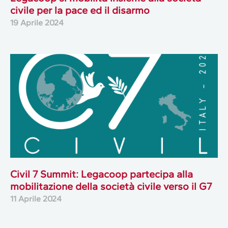
civile per la pace ed il disarmo
19 Aprile 2024
Civil 7 Summit: Legacoop partecipa alla
mobilitazione della società civile verso il G7
11 Aprile 2024