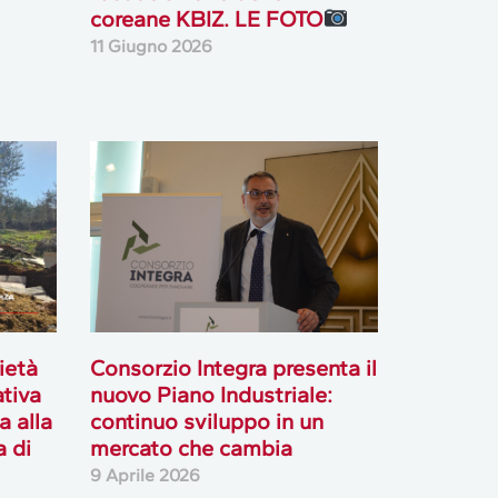
coreane KBIZ. LE FOTO
11 Giugno 2026
ietà
Consorzio Integra presenta il
ativa
nuovo Piano Industriale:
a alla
continuo sviluppo in un
 di
mercato che cambia
9 Aprile 2026