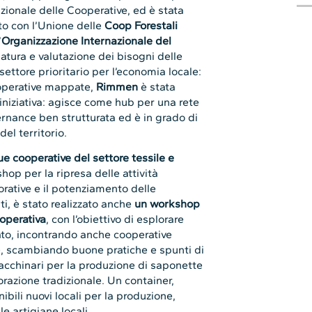
zionale delle Cooperative, ed è stata
o con l’Unione delle
Coop Forestali
’
Organizzazione Internazionale del
tura e valutazione dei bisogni delle
settore prioritario per l’economia locale:
cooperative mappate,
Rimmen
è stata
’iniziativa: agisce come hub per una rete
ernance ben strutturata ed è in grado di
el territorio.
ue cooperative del settore tessile e
op per la ripresa delle attività
orative e il potenziamento delle
ti, è stato realizzato anche
un workshop
ooperativa
, con l’obiettivo di esplorare
to, incontrando anche cooperative
re, scambiando buone pratiche e spunti di
macchinari per la produzione di saponette
vorazione tradizionale. Un container,
bili nuovi locali per la produzione,
e artigiane locali.