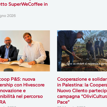
tto SuperWeCoffee in
gno 2026
coop P&S: nuova
Cooperazione e solidar
ership con Hivescore
in Palestina: la Cooper
nnovazione e
Nuovo Cilento partecip
nibilità nel percorso
campagna “OliviCultura
ERA
Pace”