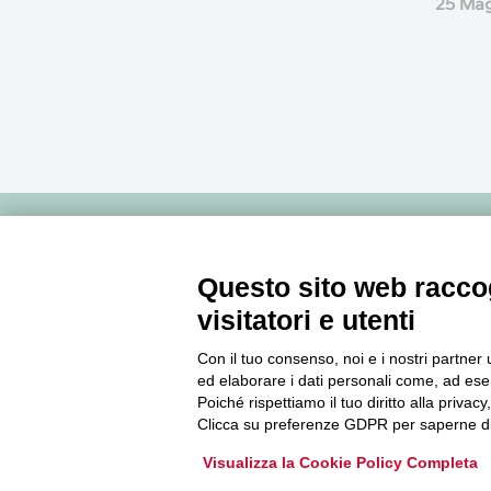
25 Ma
Newsletter
Questo sito web raccog
visitatori e utenti
Accedi o iscriviti alla nostra Newsletter Legacoop
Informazioni per restare sempre aggiornati sul
Con il tuo consenso, noi e i nostri partner 
mondo della cooperazione.
ed elaborare i dati personali come, ad esem
Poiché rispettiamo il tuo diritto alla privacy
Clicca su preferenze GDPR per saperne di
Iscriviti
Visualizza la Cookie Policy Completa