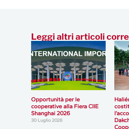
Leggi altri articoli corre
Opportunità per le
Halié
cooperative alla Fiera CIIE
costi
Shanghai 2026
l’acc
Dakc
30 Luglio 2026
Coope