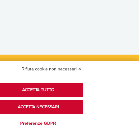
Rifiuta cookie non necessari ✕
Podcast
ACCETTA TUTTO
Ascolta i podcast di approfondimento di Legacoop
ACCETTA NECESSARI
su Spreaker.
Preferenze GDPR
Accedi alla sezione