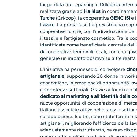
lunga data tra Legacoop e l’Alleanza Interna
realizzata grazie ad
Haliéus
in coordinament
Turche
(Orkoop), la cooperativa
GENC ISI
e l
Lavoro
. La prima fase ha previsto una mappa
cooperative turche, con l’individuazione del 
il tessile e l’artigianato cosmetico. Tra le 
identificata come beneficiaria centrale dell
di cooperative femminili locali, con una gov
generare un impatto positivo su altre realtà d
L’iniziativa ha permesso di coinvolgere
cinq
artigianale
, supportando 20 donne in worksh
economiche, la creazione di opportunità lav
competenze settoriali. Grazie ai fondi raccol
dedicato al marketing e all’identità della c
nuove opportunità di cooperazione di merca
italiane associate attive nello stesso setto
collaborazione. Inoltre, sono state fornite 
artigianali, migliorando l’efficienza della la
adeguatamente ristrutturato, ha reso disponi
garantendo migliori condizioni di lavoro per l