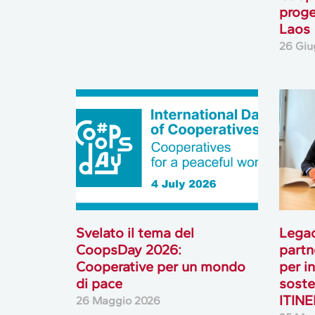
proge
Laos
26 Giu
Svelato il tema del
Lega
CoopsDay 2026:
partn
Cooperative per un mondo
per i
di pace
soste
ITIN
26 Maggio 2026