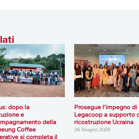
lati
us: dopo la
Prosegue l’impegno di
tuzione e
Legacoop a supporto d
ompagnamento della
ricostruzione Ucraina
heung Coffee
26 Giugno 2026
rative si completa il