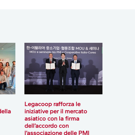
Legacoop rafforza le
ella
iniziative per il mercato
asiatico con la firma
dell’accordo con
l’associazione delle PMI