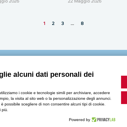
ggio 2026
22 Maggio 2026
1
2
3
…
8
MultiMedia
lie alcuni dati personali dei
utilizziamo i cookie e tecnologie simili per archiviare, accedere
Guarda i nostri video, storie e webinar.
pio, la visita al sito web o la personalizzazione degli annunci.
, è possibile scegliere di non consentire alcuni tipi di cookie.
 più.
Powered by
Accedi a Youtube