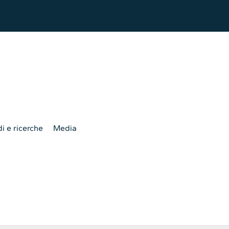
i e ricerche
Media