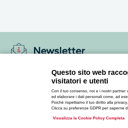
Newsletter
Accedi o iscriviti alla nostra Newsletter Legacoop
Questo sito web raccog
Informazioni per restare sempre aggiornati sul
mondo della cooperazione.
visitatori e utenti
Con il tuo consenso, noi e i nostri partner 
ed elaborare i dati personali come, ad esem
Iscriviti
Poiché rispettiamo il tuo diritto alla privacy
Clicca su preferenze GDPR per saperne di
Archivio Newsletter
Visualizza la Cookie Policy Completa