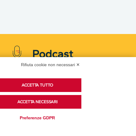
Podcast
Rifiuta cookie non necessari ✕
Ascolta i podcast di approfondimento di Legacoop
ACCETTA TUTTO
su Spreaker.
ACCETTA NECESSARI
Accedi alla sezione
Preferenze GDPR