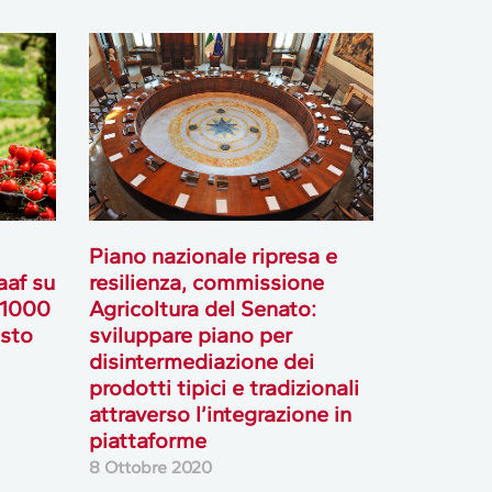
Piano nazionale ripresa e
aaf su
resilienza, commissione
 1000
Agricoltura del Senato:
isto
sviluppare piano per
disintermediazione dei
prodotti tipici e tradizionali
attraverso l’integrazione in
piattaforme
8 Ottobre 2020