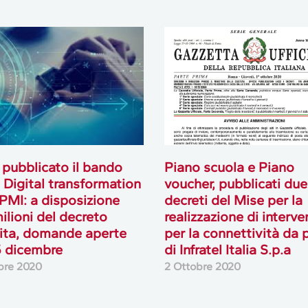
 pubblicato il bando
Piano scuola e Piano
a Digital transformation
voucher, pubblicati due
 PMI: a disposizione
decreti del Mise per la
ilioni del decreto
realizzazione di interve
ita, domande aperte
per la connettività da 
5 dicembre
di Infratel Italia S.p.a
bre 2020
2 Ottobre 2020