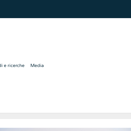
i e ricerche
Media