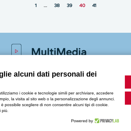
1
…
38
39
40
41
MultiMedia
lie alcuni dati personali dei
Guarda i nostri video, storie e webinar.
utilizziamo i cookie e tecnologie simili per archiviare, accedere
pio, la visita al sito web o la personalizzazione degli annunci.
, è possibile scegliere di non consentire alcuni tipi di cookie.
 più.
Accedi a Youtube
Powered by