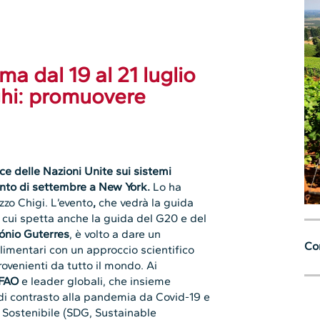
ma dal 19 al 21 luglio
ghi: promuovere
ice delle Nazioni Unite sui sistemi
ento di settembre a New York.
Lo ha
zo Chigi.
L’evento
,
che vedrà la guida
 cui spetta anche la guida del G20 e del
ónio Guterres
, è volto a dare un
Con
limentari con un approccio scientifico
ovenienti da tutto il mondo. Ai
FAO
e leader globali, che insieme
 di contrasto alla pandemia da Covid-19 e
po Sostenibile (SDG, Sustainable