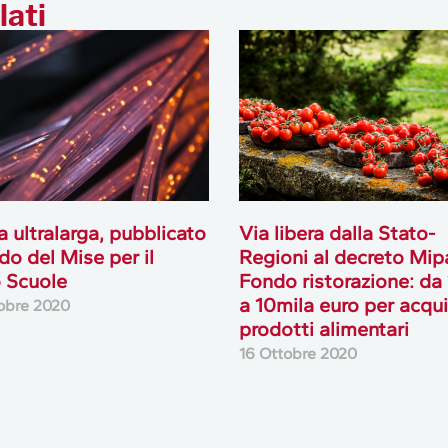
lati
 ultralarga, pubblicato
Via libera dalla Stato-
ndo del Mise per il
Regioni al decreto Mip
 Scuole
Fondo ristorazione: da
a 10mila euro per acqu
obre 2020
prodotti alimentari
16 Ottobre 2020