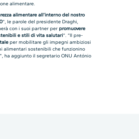
ione alimentare.
urezza alimentare all’interno del nostro
0
“, le parole del presidente Draghi,
nerà con i suoi partner per
promuovere
enibili e stili di vita salutari
“. “Il pre-
tale
per mobilitare gli impegni ambiziosi
i alimentari sostenibili che funzionino
tà”, ha aggiunto il segretario ONU António