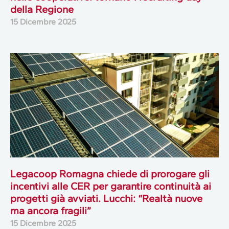
della Regione
15 Dicembre 2025
Legacoop Romagna chiede di prorogare gli
incentivi alle CER per garantire continuità ai
progetti già avviati. Lucchi: “Realtà nuove
ma ancora fragili”
15 Dicembre 2025