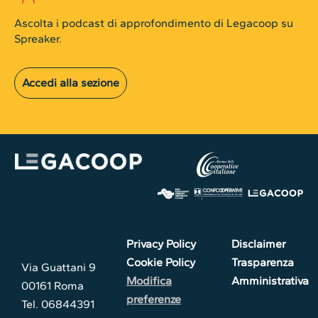
Ascolta i podcast di approfondimento di Legacoop su
Spreaker.
Accedi alla sezione
Privacy Policy
Disclaimer
Cookie Policy
Trasparenza
Via Guattani 9
Modifica
Amministrativa
00161 Roma
preferenze
Tel. 06844391