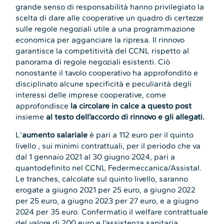
grande senso di responsabilità hanno privilegiato la
scelta di dare alle cooperative un quadro di certezze
sulle regole negoziali utile a una programmazione
economica per agganciare la ripresa. Il rinnovo
garantisce la competitività del CCNL rispetto al
panorama di regole negoziali esistenti. Ciò
nonostante il tavolo cooperativo ha approfondito e
disciplinato alcune specificità e peculiarità degli
interessi delle imprese cooperative, come
approfondisce
la circolare in calce a questo post
insieme
al testo dell’accordo di rinnovo e gli allegati.
L’
aumento salariale
è pari a 112 euro per il quinto
livello , sui minimi contrattuali, per il periodo che va
dal 1 gennaio 2021 al 30 giugno 2024, pari a
quantodefinito nel CCNL Federmeccanica/Assistal.
Le tranches, calcolate sul quinto livello, saranno
erogate a giugno 2021 per 25 euro, a giugno 2022
per 25 euro, a giugno 2023 per 27 euro, e a giugno
2024 per 35 euro. Confermatio il welfare contrattuale
del valore di 200 euro e l’assistenza sanitaria