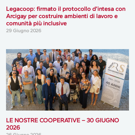
Legacoop: firmato il protocollo d’intesa con
Arcigay per costruire ambienti di lavoro e
comunità più inclusive
29 Giugno 2026
LE NOSTRE COOPERATIVE – 30 GIUGNO
2026
26 Giugno 2026