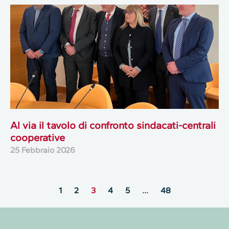
Al via il tavolo di confronto sindacati-centrali
cooperative
25 Febbraio 2026
1
2
3
4
5
…
48