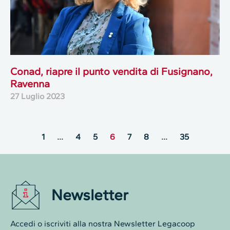
Conad, riapre il punto vendita di Fusignano,
Ravenna
27 Luglio 2023
1
…
4
5
6
7
8
…
35
Newsletter
Accedi o iscriviti alla nostra Newsletter Legacoop