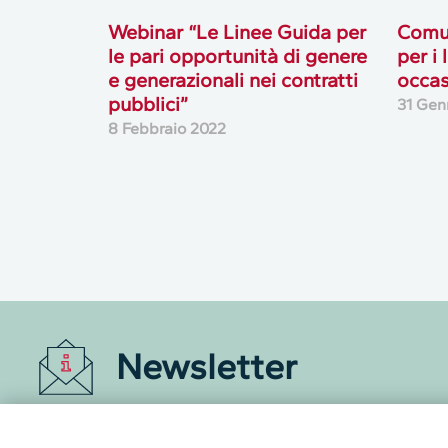
Webinar “Le Linee Guida per
Comun
le pari opportunità di genere
per i
e generazionali nei contratti
occas
pubblici”
31 Gen
8 Febbraio 2022
Newsletter
Accedi o iscriviti alla nostra Newsletter Legacoop
Informazioni per restare sempre aggiornati sul