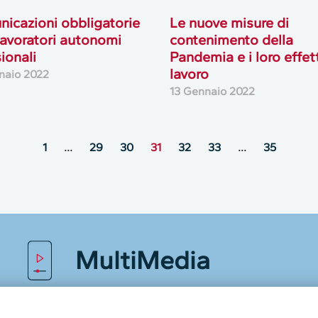
icazioni obbligatorie
Le nuove misure di
 lavoratori autonomi
contenimento della
ionali
Pandemia e i loro effett
lavoro
naio 2022
13 Gennaio 2022
1
…
29
30
31
32
33
…
35
MultiMedia