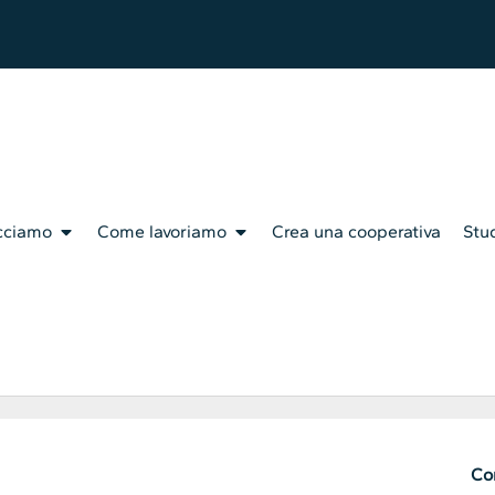
cciamo
Come lavoriamo
Crea una cooperativa
Stud
Con