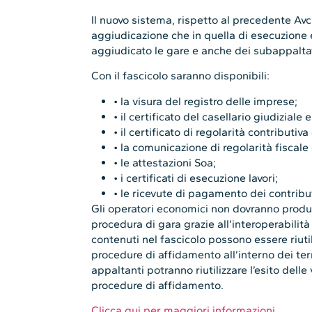
Il nuovo sistema, rispetto al precedente Avcp
aggiudicazione che in quella di esecuzione e
aggiudicato le gare e anche dei subappaltat
Con il fascicolo saranno disponibili:
• la visura del registro delle imprese;
• il certificato del casellario giudiziale
• il certificato di regolarità contributiva
• la comunicazione di regolarità fiscal
• le attestazioni Soa;
• i certificati di esecuzione lavori;
• le ricevute di pagamento dei contribut
Gli operatori economici non dovranno produrre
procedura di gara grazie all’interoperabilità 
contenuti nel fascicolo possono essere riutil
procedure di affidamento all’interno dei term
appaltanti potranno riutilizzare l’esito delle
procedure di affidamento.
Clicca qui per maggiori informazioni