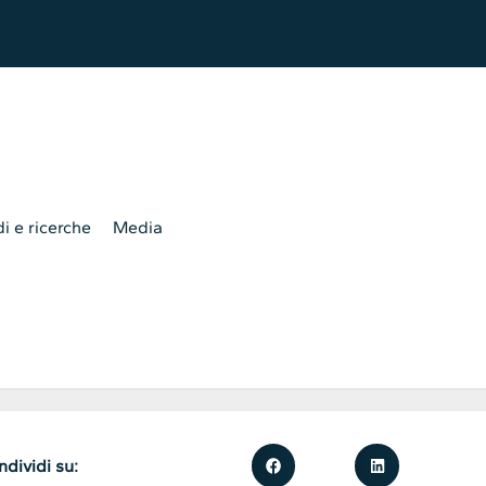
i e ricerche
Media
dividi su: