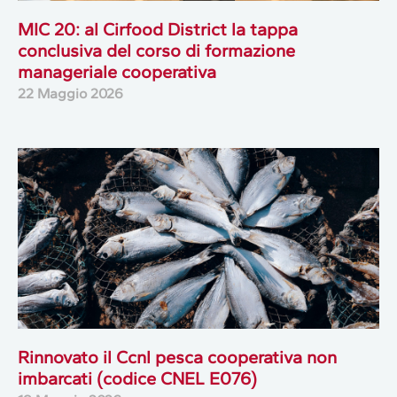
MIC 20: al Cirfood District la tappa
conclusiva del corso di formazione
manageriale cooperativa
22 Maggio 2026
Rinnovato il Ccnl pesca cooperativa non
imbarcati (codice CNEL E076)