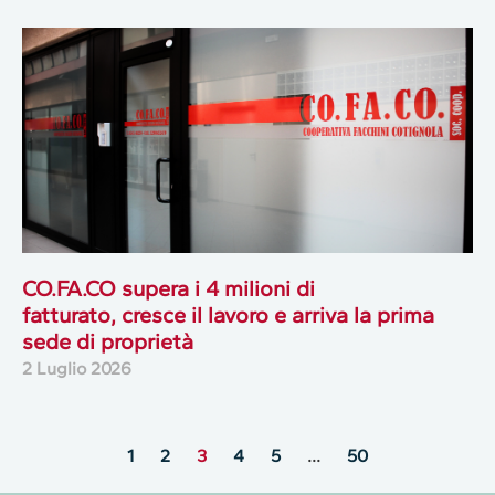
CO.FA.CO supera i 4 milioni di
fatturato, cresce il lavoro e arriva la prima
sede di proprietà
2 Luglio 2026
1
2
3
4
5
…
50