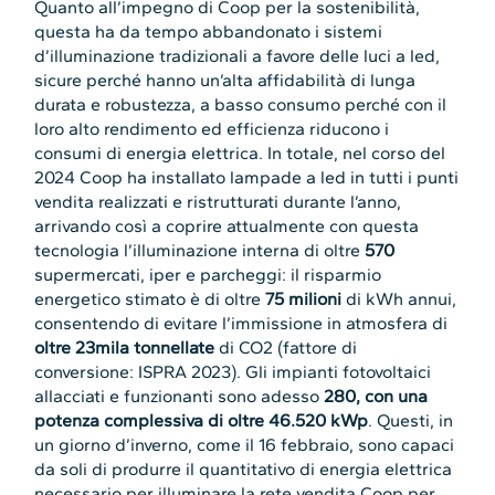
Quanto all’impegno di Coop per la sostenibilità,
questa ha da tempo abbandonato i sistemi
d’illuminazione tradizionali a favore delle luci a led,
sicure perché hanno un’alta affidabilità di lunga
durata e robustezza, a basso consumo perché con il
loro alto rendimento ed efficienza riducono i
consumi di energia elettrica. In totale, nel corso del
2024 Coop ha installato lampade a led in tutti i punti
vendita realizzati e ristrutturati durante l’anno,
arrivando così a coprire attualmente con questa
tecnologia l’illuminazione interna di oltre
570
supermercati, iper e parcheggi: il risparmio
energetico stimato è di oltre
75 milioni
di kWh annui,
consentendo di evitare l’immissione in atmosfera di
oltre 23mila tonnellate
di CO2 (fattore di
conversione: ISPRA 2023). Gli impianti fotovoltaici
allacciati e funzionanti sono adesso
280,
con una
potenza complessiva di oltre 46.520 kWp
. Questi, in
un giorno d’inverno, come il 16 febbraio, sono capaci
da soli di produrre il quantitativo di energia elettrica
necessario per illuminare la rete vendita Coop per