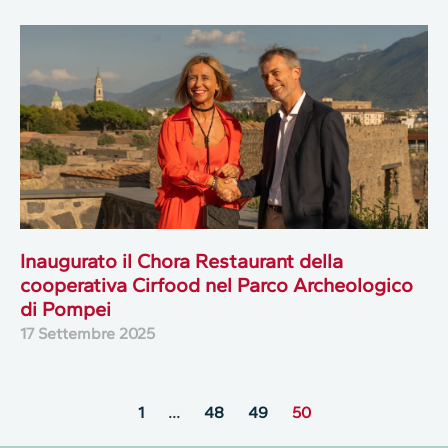
Inaugurato il Chora Restaurant della
cooperativa Cirfood nel Parco Archeologico
di Pompei
17 Settembre 2025
1
…
48
49
50