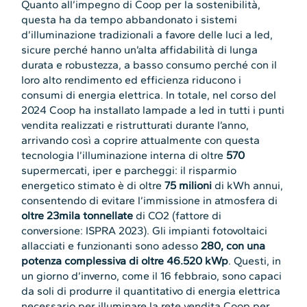
Quanto all’impegno di Coop per la sostenibilità,
questa ha da tempo abbandonato i sistemi
d’illuminazione tradizionali a favore delle luci a led,
sicure perché hanno un’alta affidabilità di lunga
durata e robustezza, a basso consumo perché con il
loro alto rendimento ed efficienza riducono i
consumi di energia elettrica. In totale, nel corso del
2024 Coop ha installato lampade a led in tutti i punti
vendita realizzati e ristrutturati durante l’anno,
arrivando così a coprire attualmente con questa
tecnologia l’illuminazione interna di oltre
570
supermercati, iper e parcheggi: il risparmio
energetico stimato è di oltre
75 milioni
di kWh annui,
consentendo di evitare l’immissione in atmosfera di
oltre 23mila tonnellate
di CO2 (fattore di
conversione: ISPRA 2023). Gli impianti fotovoltaici
allacciati e funzionanti sono adesso
280,
con una
potenza complessiva di oltre 46.520 kWp
. Questi, in
un giorno d’inverno, come il 16 febbraio, sono capaci
da soli di produrre il quantitativo di energia elettrica
necessario per illuminare la rete vendita Coop per