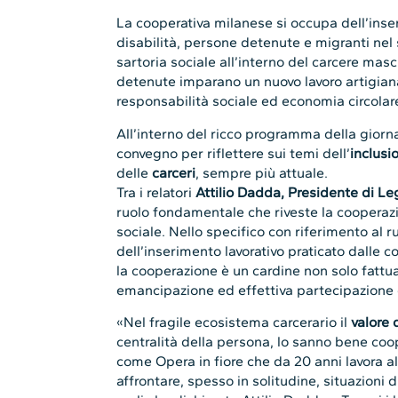
La cooperativa milanese si occupa dell’inser
disabilità, persone detenute e migranti nel
sartoria sociale all’interno del carcere ma
detenute imparano un nuovo lavoro artigiana
responsabilità sociale ed economia circolar
All’interno del ricco programma della giorn
convegno per riflettere sui temi dell’
inclusi
delle
carceri
, sempre più attuale.
Tra i relatori
Attilio Dadda, Presidente di 
ruolo fondamentale che riveste la cooperazio
sociale. Nello specifico con riferimento al r
dell’inserimento lavorativo praticato dalle co
la cooperazione è un cardine non solo fattu
emancipazione ed effettiva partecipazione d
«Nel fragile ecosistema carcerario il
valore 
centralità della persona, lo sanno bene coo
come Opera in fiore che da 20 anni lavora all
affrontare, spesso in solitudine, situazioni di