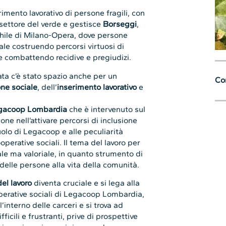
imento lavorativo di persone fragili, con
 settore del verde e gestisce
Borseggi
,
schile di Milano-Opera, dove persone
le costruendo percorsi virtuosi di
e combattendo recidive e pregiudizi.
ata c’è stato spazio anche per un
Con
one sociale
, dell’
inserimento lavorativo
e
Legacoop Lombardia
che è intervenuto sul
ne nell’attivare percorsi di inclusione
uolo di Legacoop e alle peculiarità
operative sociali. Il tema del lavoro per
ale ma valoriale, in quanto strumento di
elle persone alla vita della comunità.
del lavoro
diventa cruciale e si lega alla
perative sociali di Legacoop Lombardia,
’interno delle carceri e si trova ad
fficili e frustranti, prive di prospettive