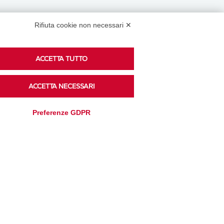
Rifiuta cookie non necessari ✕
Podcast
ACCETTA TUTTO
ACCETTA NECESSARI
Ascolta i podcast di approfondimento di Legacoop
su Spreaker.
Preferenze GDPR
Accedi alla sezione