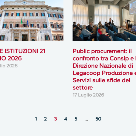
 ISTITUZIONI 21
Public procurement: il
IO 2026
confronto tra Consip e 
Direzione Nazionale di
lio 2026
Legacoop Produzione 
Servizi sulle sfide del
settore
17 Luglio 2026
1
2
3
4
5
…
50