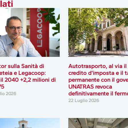
lati
or sulla Sanità di
Autotrasporto, al via il
teia e Legacoop:
credito d’imposta e il 
 il 2040 +2,2 milioni di
permanente con il gove
75
UNATRAS revoca
definitivamente il ferm
lio 2026
22 Luglio 2026