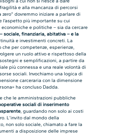
bisogni a cui non si riesce a dare
 fragilità e alla mancanza di percorsi
va zero” dovremmo iniziare a parlare di
e l’aspetto più importante su cui
 economiche e politiche – sia da cercare
sociale, finanziaria, abitativa – e la
tinuità e investimenti concreti. La
to che per competenze, esperienze,
olgere un ruolo attivo e rispettoso della
ostegni e semplificazioni, a partire da
riale più connessa e una reale volontà di
orse sociali. Invochiamo una logica di
dimensione carceraria con la dimensione
 persona» ha concluso Dadda.
e che le amministrazioni pubbliche
ooperative sociali di inserimento
rasparente
, guardando non solo ai costi
oro. L’invito dal mondo della
o, non solo sociale, chiamato a fare la
rumenti a disposizione delle imprese