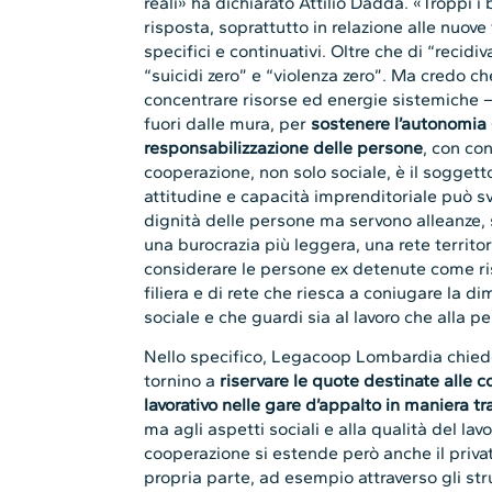
reali» ha dichiarato Attilio Dadda. «Troppi i 
risposta, soprattutto in relazione alle nuove
specifici e continuativi. Oltre che di “recidi
“suicidi zero” e “violenza zero”. Ma credo ch
concentrare risorse ed energie sistemiche –
fuori dalle mura, per
sostenere l’autonomia – 
responsabilizzazione delle persone
, con con
cooperazione, non solo sociale, è il sogget
attitudine e capacità imprenditoriale può sv
dignità delle persone ma servono alleanze, s
una burocrazia più leggera, una rete territo
considerare le persone ex detenute come ris
filiera e di rete che riesca a coniugare la 
sociale e che guardi sia al lavoro che alla
Nello specifico, Legacoop Lombardia chied
tornino a
riservare le quote destinate alle c
lavorativo nelle gare d’appalto in maniera t
ma agli aspetti sociali e alla qualità del lav
cooperazione si estende però anche il privat
propria parte, ad esempio attraverso gli st