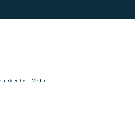
i e ricerche
Media