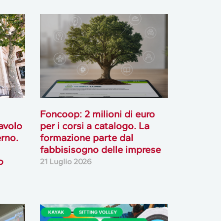
Foncoop: 2 milioni di euro
tavolo
per i corsi a catalogo. La
rno.
formazione parte dal
fabbisisogno delle imprese
o
21 Luglio 2026