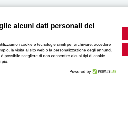
lie alcuni dati personali dei
MultiMedia
utilizziamo i cookie e tecnologie simili per archiviare, accedere
pio, la visita al sito web o la personalizzazione degli annunci.
, è possibile scegliere di non consentire alcuni tipi di cookie.
Guarda i nostri video, storie e webinar.
 più.
Powered by
Accedi a Youtube
Seguici sui nostri canali social: