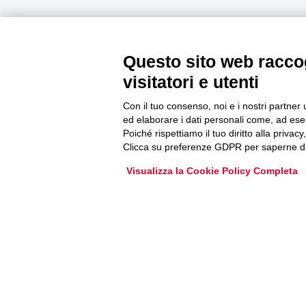
Questo sito web raccog
Newsletter
visitatori e utenti
Con il tuo consenso, noi e i nostri partner 
Accedi o iscriviti alla nostra Newsletter Legacoop
ed elaborare i dati personali come, ad esem
Informazioni per restare sempre aggiornati sul
Poiché rispettiamo il tuo diritto alla privacy
mondo della cooperazione.
Clicca su preferenze GDPR per saperne di
Visualizza la Cookie Policy Completa
Iscriviti
Archivio Newsletter